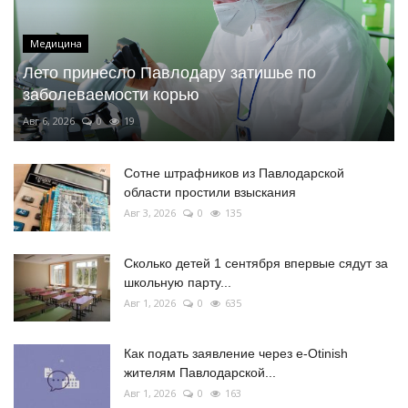
Медицина
Лето принесло Павлодару затишье по
заболеваемости корью
Авг 6, 2026
0
19
Сотне штрафников из Павлодарской
области простили взыскания
Авг 3, 2026
0
135
Сколько детей 1 сентября впервые сядут за
школьную парту...
Авг 1, 2026
0
635
Как подать заявление через e-Otinish
жителям Павлодарской...
Авг 1, 2026
0
163