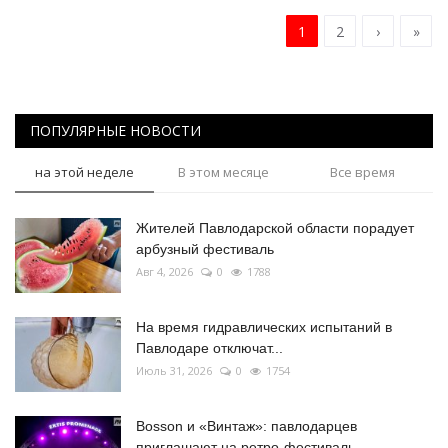
1
2
›
»
ПОПУЛЯРНЫЕ НОВОСТИ
на этой неделе
В этом месяце
Все время
Жителей Павлодарской области порадует
арбузный фестиваль
Авг 4, 2026
0
1788
На время гидравлических испытаний в
Павлодаре отключат...
Июль 31, 2026
0
1754
Bosson и «Винтаж»: павлодарцев
приглашают на ретро-фестиваль