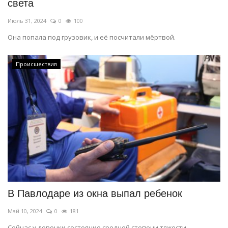
света
Июль 31, 2024
0
100
Она попала под грузовик, и её посчитали мёртвой.
Происшествия
В Павлодаре из окна выпал ребенок
Май 10, 2024
0
181
Сейчас у девочки состояние средней степени тяжести.