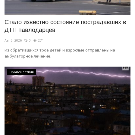
СПОРТ
Стало известно состояние пострадавших в
Чек-лист
ДТП павлодарцев
Авг 3, 2026
0
274
РАЗВЛЕЧЕНИЯ
Из обратившихся трое детей и взрослые отправлены на
амбулаторное лечение.
OFFICIAL
Курултай
Происшествия
Язык
Қазақша
Русский