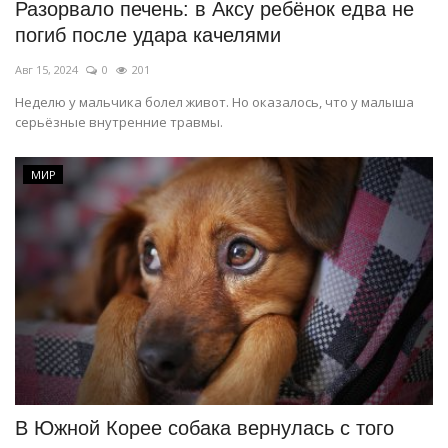
Разорвало печень: в Аксу ребёнок едва не
погиб после удара качелями
Авг 15, 2024
0
201
Неделю у мальчика болел живот. Но оказалось, что у малыша
серьёзные внутренние травмы.
МИР
В Южной Корее собака вернулась с того