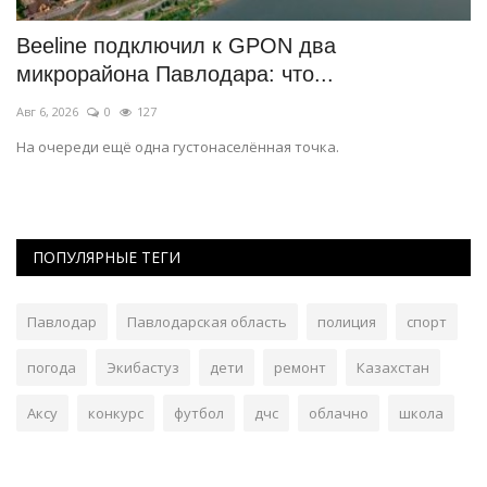
Beeline подключил к GPON два
А
микрорайона Павлодара: что...
п
Авг 6, 2026
0
127
Ию
На очереди ещё одна густонаселённая точка.
Пр
пр
ПОПУЛЯРНЫЕ ТЕГИ
Павлодар
Павлодарская область
полиция
спорт
погода
Экибастуз
дети
ремонт
Казахстан
Аксу
конкурс
футбол
дчс
облачно
школа