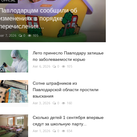
OFFICIAL
Павлодарцам сообщили об
изменениях в порядке
перечисления...
Авг 7, 2026
0
105
Лето принесло Павлодару затишье
по заболеваемости корью
Авг 6, 2026
0
105
Сотне штрафников из
Павлодарской области простили
взыскания
Авг 3, 2026
0
160
Сколько детей 1 сентября впервые
сядут за школьную парту...
Авг 1, 2026
0
654