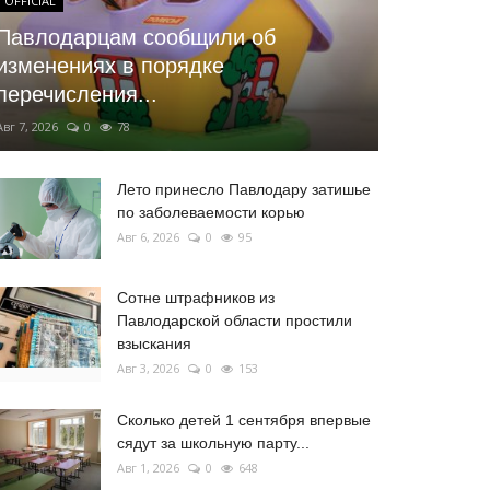
OFFICIAL
Павлодарцам сообщили об
изменениях в порядке
перечисления...
Авг 7, 2026
0
78
Лето принесло Павлодару затишье
по заболеваемости корью
Авг 6, 2026
0
95
Сотне штрафников из
Павлодарской области простили
взыскания
Авг 3, 2026
0
153
Сколько детей 1 сентября впервые
сядут за школьную парту...
Авг 1, 2026
0
648