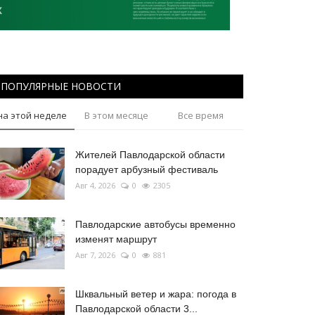
ПОПУЛЯРНЫЕ НОВОСТИ
на этой неделе
В этом месяце
Все время
Жителей Павлодарской области
порадует арбузный фестиваль
Авг 4, 2026
0
2305
Павлодарские автобусы временно
изменят маршрут
Авг 7, 2026
0
881
Шквальный ветер и жара: погода в
Павлодарской области 3...