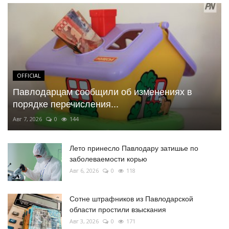
OFFICIAL
Павлодарцам сообщили об изменениях в
порядке перечисления...
Авг 7, 2026
0
144
Лето принесло Павлодару затишье по
заболеваемости корью
Авг 6, 2026
0
118
Сотне штрафников из Павлодарской
области простили взыскания
Авг 3, 2026
0
171