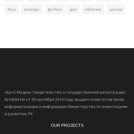
Аксу
конкурс
футбол
дчс
облачно
школа
«Ертiс Медиа» Свидетельство о государственной регистрации:
№14564-ИА от 30 сентября 2014 года, выдано Комитетом связи,
информатизации и информации Министерства по инвестициям
и развитию РК
OUR PROJECTS