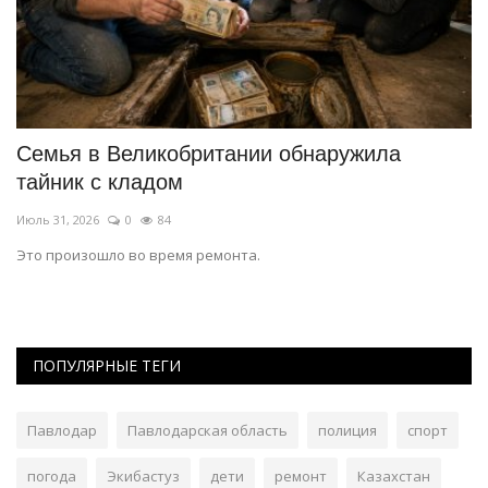
Семья в Великобритании обнаружила
В
тайник с кладом
з
Июль 31, 2026
0
84
Ию
Это произошло во время ремонта.
Ис
с
ПОПУЛЯРНЫЕ ТЕГИ
Павлодар
Павлодарская область
полиция
спорт
погода
Экибастуз
дети
ремонт
Казахстан