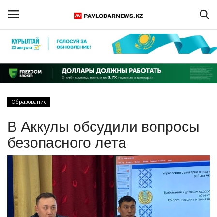
Войти
Регистрация
Главная
Образование
Обратная связь
В Аккулы обсудили вопросы
ПАВЛОДАРСКАЯ ОБЛАСТЬ
безопасного лета
КАЗАХСТАН
МИР
СПЕЦПРОЕКТЫ