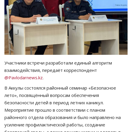
СПОРТ
Чек-лист
РАЗВЛЕЧЕНИЯ
OFFICIAL
Участники встречи разработали единый алгоритм
взаимодействия, передаёт корреспондент
Курултай
@Pavlodarnews.kz
.
Язык
В Аккулы состоялся районный семинар «Безопасное
лето», посвящённый вопросам обеспечения
Қазақша
Русский
безопасности детей в период летних каникул.
Мероприятие прошло в соответствии с планом
районного отдела образования и было направлено на
усиление профилактической работы, создание