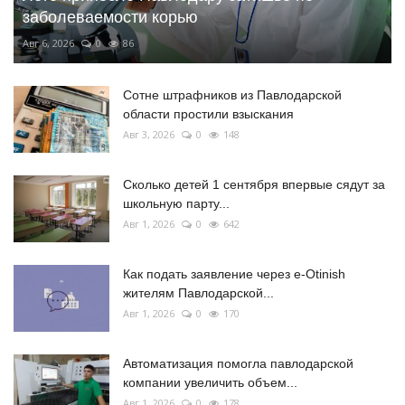
заболеваемости корью
Авг 6, 2026
0
86
Сотне штрафников из Павлодарской
области простили взыскания
Авг 3, 2026
0
148
Сколько детей 1 сентября впервые сядут за
школьную парту...
Авг 1, 2026
0
642
Как подать заявление через e-Otinish
жителям Павлодарской...
Авг 1, 2026
0
170
Автоматизация помогла павлодарской
компании увеличить объем...
Авг 1, 2026
0
178