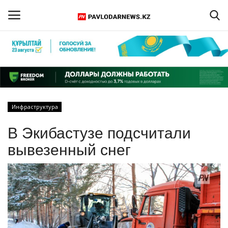
Войти
Регистрация
Главная
Инфраструктура
Обратная связь
В Экибастузе подсчитали
ПАВЛОДАРСКАЯ ОБЛАСТЬ
вывезенный снег
КАЗАХСТАН
МИР
СПЕЦПРОЕКТЫ