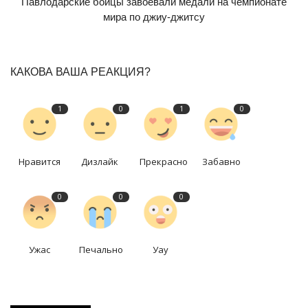
Павлодарские бойцы завоевали медали на чемпионате
мира по джиу-джитсу
КАКОВА ВАША РЕАКЦИЯ?
1
0
1
0
Нравится
Дизлайк
Прекрасно
Забавно
0
0
0
Ужас
Печально
Уау