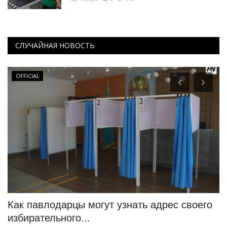
СЛУЧАЙНАЯ НОВОСТЬ
OFFICIAL
Как павлодарцы могут узнать адрес своего
И
избирательного...
ч