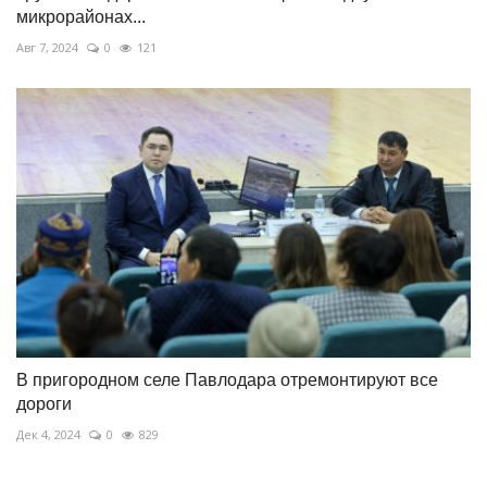
микрорайонах...
Авг 7, 2024
0
121
В пригородном селе Павлодара отремонтируют все
дороги
Дек 4, 2024
0
829