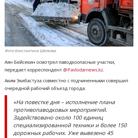
СПОРТ
Чек-лист
РАЗВЛЕЧЕНИЯ
Фото Константина Шелкова
OFFICIAL
Аян Бейсекин осмотрел паводкоопасные участки,
передает корреспондент
@Pavlodarnews.kz.
Курултай
Аким Экибастуза совместно с подчиненными совершил
очередной рабочий объезд города.
Язык
«На повестке дня – исполнение плана
Қазақша
Русский
противопаводковых мероприятий.
Задействовано около 100 единиц
специализированной техники и более 150
дорожных рабочих. Уже вывезено 45