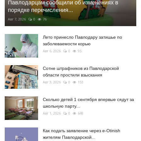
Павлодарцам сообщили об изменениях в
порядке перечисления...
Авг 7, 2026
0
76
Лето принесло Павлодару затишье по
заболеваемости корью
Авг 6, 2026
0
95
Сотне штрафников из Павлодарской
области простили взыскания
Авг 3, 2026
0
153
Сколько детей 1 сентября впервые сядут за
школьную парту...
Авг 1, 2026
0
648
Как подать заявление через e-Otinish
жителям Павлодарской...