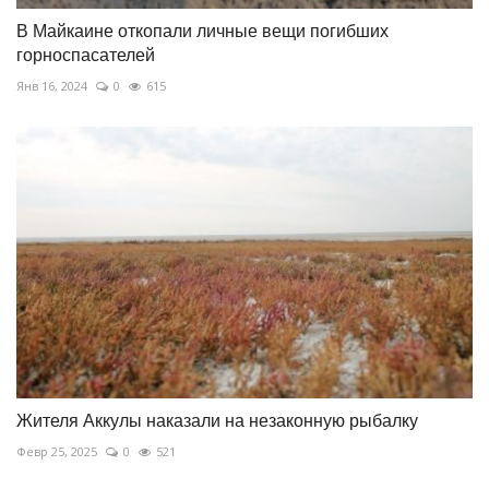
В Майкаине откопали личные вещи погибших
горноспасателей
Янв 16, 2024
0
615
Жителя Аккулы наказали на незаконную рыбалку
Февр 25, 2025
0
521