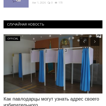
Авг 1, 2026
0
170
СЛУЧАЙНАЯ НОВОСТЬ
OFFICIAL
Как павлодарцы могут узнать адрес своего
В
избирательного...
к