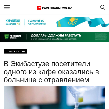
Войти
Регистрация
Главная
Происшествия
Обратная связь
В Экибастузе посетители
ПАВЛОДАРСКАЯ ОБЛАСТЬ
одного из кафе оказались в
больнице с отравлением
КАЗАХСТАН
МИР
СПЕЦПРОЕКТЫ