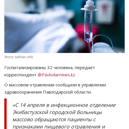
СПОРТ
Чек-лист
РАЗВЛЕЧЕНИЯ
OFFICIAL
Фото: tafsilar.info
Госпитализированы 32 человека, передает
Курултай
корреспондент
@Pavlodarnews.kz.
Язык
О массовом отравлении сообщили в управлении
здравоохранения Павлодарской области.
Қазақша
Русский
«С 14 апреля в инфекционное отделение
Экибастузской городской больницы
массово обращаются пациенты с
признаками пищевого отравления и