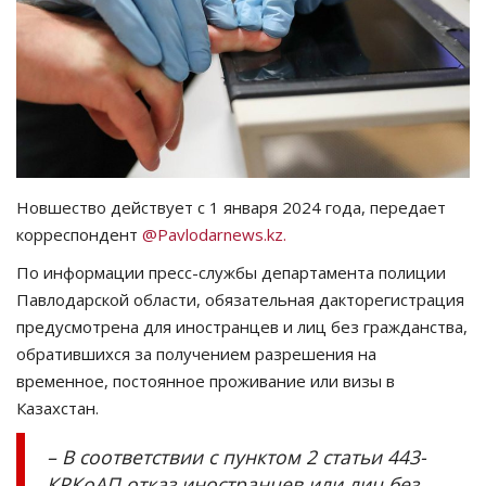
СПОРТ
Чек-лист
РАЗВЛЕЧЕНИЯ
OFFICIAL
Новшество действует с 1 января 2024 года, передает
корреспондент
@Pavlodarnews.kz.
Курултай
По информации пресс-службы департамента полиции
Павлодарской области, обязательная дакторегистрация
Язык
предусмотрена для иностранцев и лиц без гражданства,
обратившихся за получением разрешения на
Қазақша
Русский
временное, постоянное проживание или визы в
Казахстан.
– В соответствии с пунктом 2 статьи 443-
КРКоАП отказ иностранцев или лиц без