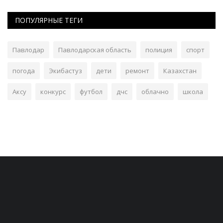
ПОПУЛЯРНЫЕ ТЕГИ
Павлодар
Павлодарская область
полиция
спорт
погода
Экибастуз
дети
ремонт
Казахстан
Аксу
конкурс
футбол
дчс
облачно
школа