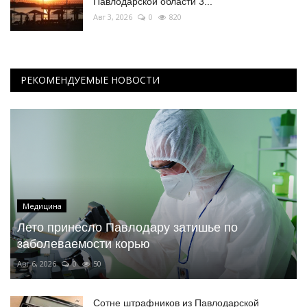
Павлодарской области 3...
Авг 3, 2026
0
820
РЕКОМЕНДУЕМЫЕ НОВОСТИ
Медицина
Лето принесло Павлодару затишье по
заболеваемости корью
Авг 6, 2026
0
50
Сотне штрафников из Павлодарской