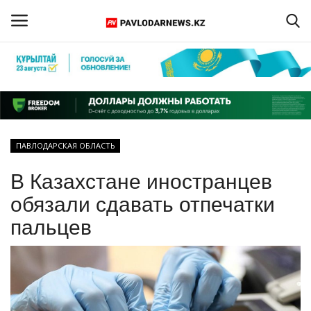
Войти
Регистрация
Главная
ПАВЛОДАРСКАЯ ОБЛАСТЬ
Обратная связь
В Казахстане иностранцев
ПАВЛОДАРСКАЯ ОБЛАСТЬ
обязали сдавать отпечатки
пальцев
КАЗАХСТАН
МИР
СПЕЦПРОЕКТЫ