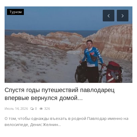
Туризм
Спустя годы путешествий павлодарец
П
впервые вернулся домой...
д
Июль 14, 2026
0
326
Ию
м
О том, чтобы однажды въехать в родной Павлодар именно на
До
велосипеде, Денис Желнин...
и 