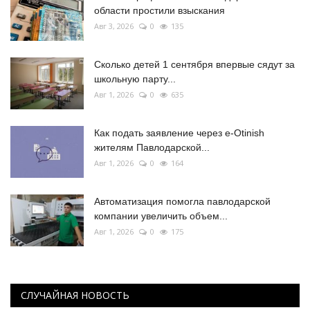
области простили взыскания
Авг 3, 2026
0
135
Сколько детей 1 сентября впервые сядут за
школьную парту...
Авг 1, 2026
0
635
Как подать заявление через e-Otinish
жителям Павлодарской...
Авг 1, 2026
0
164
Автоматизация помогла павлодарской
компании увеличить объем...
Авг 1, 2026
0
175
СЛУЧАЙНАЯ НОВОСТЬ