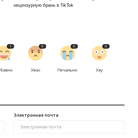
нецензурную брань в TikTok
1
0
0
0
абавно
Ужас
Печально
Уау
Электронная почта