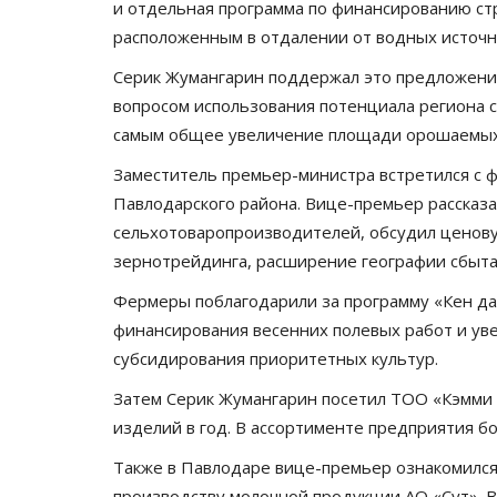
и отдельная программа по финансированию ст
расположенным в отдалении от водных источн
Серик Жумангарин поддержал это предложение
вопросом использования потенциала региона с 
самым общее увеличение площади орошаемых 
Заместитель премьер-министра встретился с ф
Павлодарского района. Вице-премьер рассказа
сельхотоваропроизводителей, обсудил ценову
Волейбол
зернотрейдинга, расширение географии сбыта
Фермеры поблагодарили за программу «Кен да
финансирования весенних полевых работ и уве
субсидирования приоритетных культур.
Затем Серик Жумангарин посетил ТОО «Кэмми 
изделий в год. В ассортименте предприятия б
Также в Павлодаре вице-премьер ознакомился
производству молочной продукции АО «Сут». В