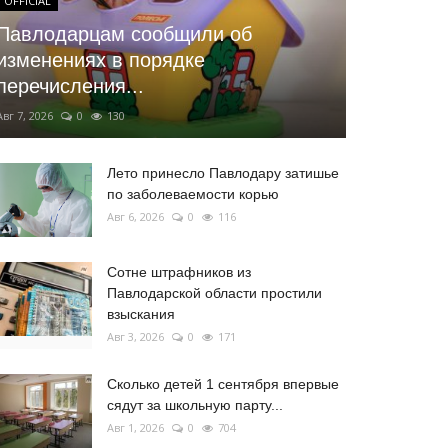
OFFICIAL
Павлодарцам сообщили об
изменениях в порядке
перечисления...
Авг 7, 2026
0
130
Лето принесло Павлодару затишье
по заболеваемости корью
Авг 6, 2026
0
116
Сотне штрафников из
Павлодарской области простили
взыскания
Авг 3, 2026
0
171
Сколько детей 1 сентября впервые
сядут за школьную парту...
Авг 1, 2026
0
704