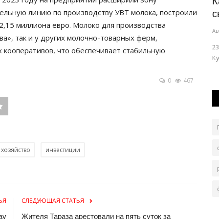
ю
Юные павлодарские туристы пройдут
К
тельную линию по производству УВТ молока, построили
горными тропами Жетысу
с
 2,15 миллиона евро. Молоко для производства
Авг 5, 2026
0
124
Ав
а», так и у других молочно-товарных ферм,
вая встреча
В сборную команды «Павлодар» вошли 15 ребят.
23
х кооперативов, что обеспечивает стабильную
Ку
0
467
 хозяйство
инвестиции
ЬЯ
СЛЕДУЮЩАЯ СТАТЬЯ
ау
Жителя Тараза арестовали на пять суток за