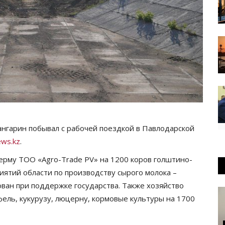
нгарин побывал с рабочей поездкой в Павлодарской
ws.kz
.
ерму ТОО «Аgro-Tradе PV» на 1200 коров голштино-
иятий области по производству сырого молока –
ован при поддержке государства. Также хозяйство
ель, кукурузу, люцерну, кормовые культуры на 1700