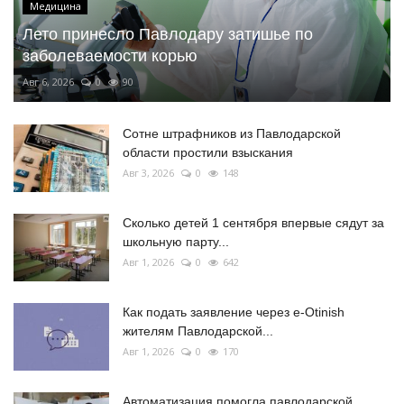
Медицина
Лето принесло Павлодару затишье по
заболеваемости корью
Авг 6, 2026
0
90
Сотне штрафников из Павлодарской
области простили взыскания
Авг 3, 2026
0
148
Сколько детей 1 сентября впервые сядут за
школьную парту...
Авг 1, 2026
0
642
Как подать заявление через e-Otinish
жителям Павлодарской...
Авг 1, 2026
0
170
Автоматизация помогла павлодарской