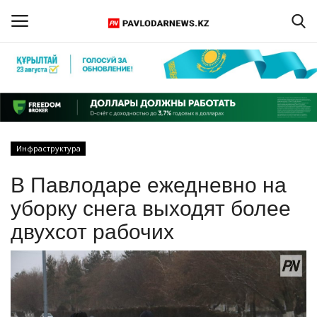
Войти
Регистрация
Главная
Инфраструктура
Обратная связь
В Павлодаре ежедневно на
ПАВЛОДАРСКАЯ ОБЛАСТЬ
уборку снега выходят более
двухсот рабочих
КАЗАХСТАН
МИР
СПЕЦПРОЕКТЫ