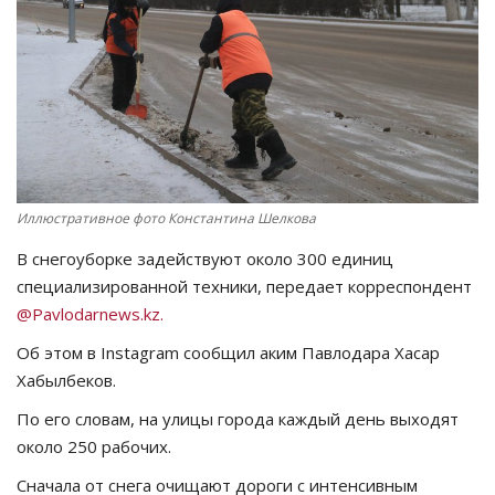
СПОРТ
Чек-лист
РАЗВЛЕЧЕНИЯ
OFFICIAL
Иллюстративное фото Константина Шелкова
В снегоуборке задействуют около 300 единиц
Курултай
специализированной техники, передает корреспондент
@Pavlodarnews.kz.
Язык
Об этом в Instagram сообщил аким Павлодара Хасар
Қазақша
Русский
Хабылбеков.
По его словам, на улицы города каждый день выходят
около 250 рабочих.
Сначала от снега очищают дороги с интенсивным