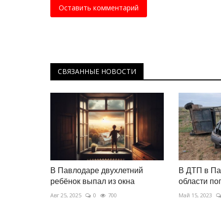
Хит Джей Ло и Pitbull зазвучал
Оставить комментарий
домбре среди красот Баянаул
Июль 27, 2026
0
198
Съемочной площадкой для нового видео ст
живописная ольховая роща у озера Торайгы
СВЯЗАННЫЕ НОВОСТИ
В Павлодаре двухлетний
В ДТП в П
ребёнок выпал из окна
области по
Авг 25, 2025
0
700
Май 15, 2023