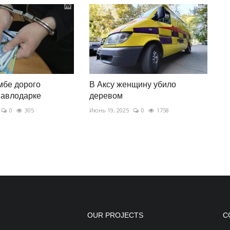
мбе дорого
В Аксу женщину убило
павлодарке
деревом
0
305
Июнь 19, 2025
0
1758
OUR PROJECTS
С