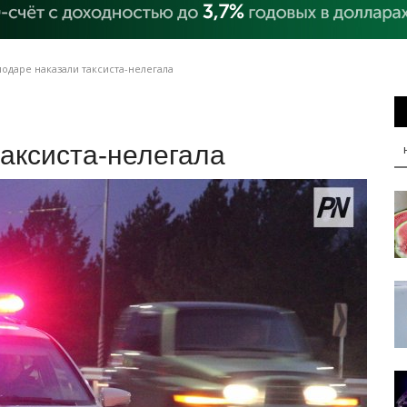
одаре наказали таксиста-нелегала
аксиста-нелегала