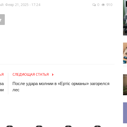
: Февр 21, 2025 - 17:24
0
910
ЬЯ
СЛЕДУЮЩАЯ СТАТЬЯ
за
После удара молнии в «Ертіс орманы» загорелся
ми
лес