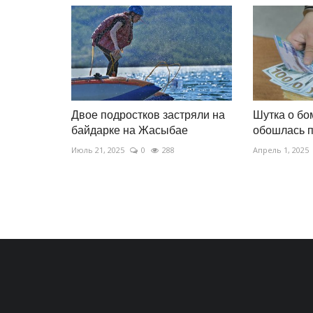
Двое подростков застряли на
Шутка о бо
байдарке на Жасыбае
обошлась 
Июль 21, 2025
0
288
Апрель 1, 2025