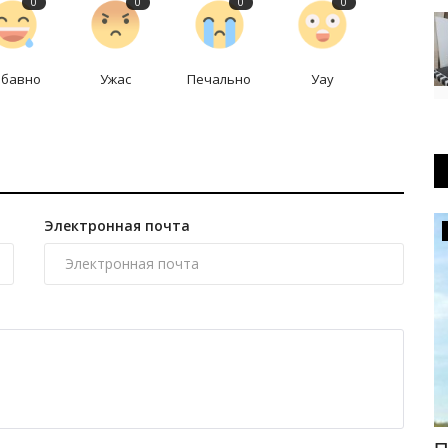
0
0
0
0
абавно
Ужас
Печально
Уау
Электронная почта
Экология