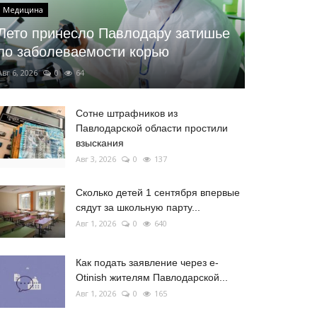
Медицина
Лето принесло Павлодару затишье
по заболеваемости корью
Авг 6, 2026
0
64
Сотне штрафников из
Павлодарской области простили
взыскания
Авг 3, 2026
0
137
Сколько детей 1 сентября впервые
сядут за школьную парту...
Авг 1, 2026
0
640
Как подать заявление через e-
Otinish жителям Павлодарской...
Авг 1, 2026
0
165