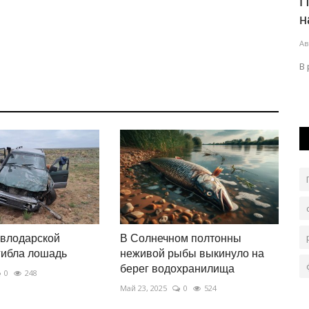
 на
Павлодарские спасатели взяли курс
Д
а
на безопасность
б
Авг 3, 2026
0
127
Ию
ала
В регионе поддержали республиканскую акцию.
Э
р.
авлодарской
В Солнечном полтонны
гибла лошадь
неживой рыбы выкинуло на
берег водохранилища
0
248
Май 23, 2025
0
524