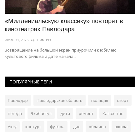
«Миллениальскую классику» повторят в
В
кинотеатрах Павлодара
п
Июль 31, 2026
0
199
Ию
Возвращение на большой экран приурочили к юбилею
О
культового фильма и дате начала...
ПОПУЛЯРНЫЕ ТЕГИ
Павлодар
Павлодарская область
полиция
спорт
погода
Экибастуз
дети
ремонт
Казахстан
Аксу
конкурс
футбол
дчс
облачно
школа