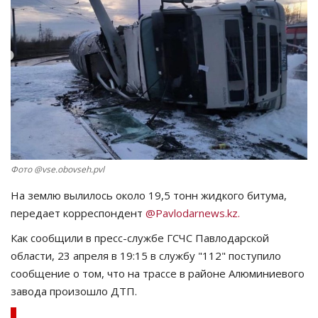
СПОРТ
Чек-лист
РАЗВЛЕЧЕНИЯ
OFFICIAL
Курултай
Фото @vse.obovseh.pvl
На землю вылилось около 19,5 тонн жидкого битума,
Язык
передает корреспондент
@Pavlodarnews.kz.
Қазақша
Русский
Как сообщили в пресс-службе ГСЧС Павлодарской
области, 23 апреля в 19:15 в службу "112" поступило
сообщение о том, что на трассе в районе Алюминиевого
завода произошло ДТП.