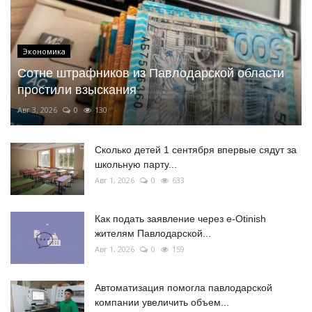
Экономика
Сотне штрафников из Павлодарской области
простили взыскания
Авг 3, 2026
0
130
Сколько детей 1 сентября впервые сядут за
школьную парту...
Авг 1, 2026
0
633
Как подать заявление через e-Otinish
жителям Павлодарской...
Авг 1, 2026
0
159
Автоматизация помогла павлодарской
компании увеличить объем...