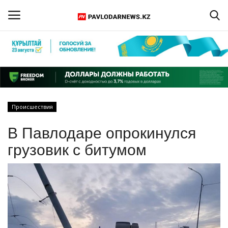
Войти
Регистрация
Главная
Происшествия
Обратная связь
В Павлодаре опрокинулся
ПАВЛОДАРСКАЯ ОБЛАСТЬ
грузовик с битумом
КАЗАХСТАН
МИР
СПЕЦПРОЕКТЫ