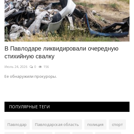
В Павлодаре ликвидировали очередную
В
стихийную свалку
р
Июль 24, 2026
0
156
Ию
ых
Ее обнаружили прокуроры.
Ар
пл
ПОПУЛЯРНЫЕ ТЕГИ
Павлодар
Павлодарская область
полиция
спорт