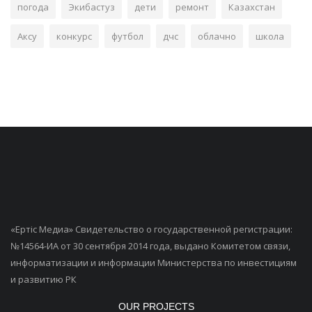
погода
Экибастуз
дети
ремонт
Казахстан
Аксу
конкурс
футбол
дчс
облачно
школа
«Ертiс Медиа» Свидетельство о государственной регистрации:
№14564-ИА от 30 сентября 2014 года, выдано Комитетом связи,
информатизации и информации Министерства по инвестициям
и развитию РК
OUR PROJECTS