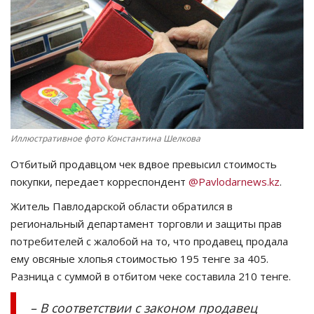
СПОРТ
Чек-лист
РАЗВЛЕЧЕНИЯ
OFFICIAL
Иллюстративное фото Константина Шелкова
Отбитый продавцом чек вдвое превысил стоимость
Курултай
покупки, передает корреспондент
@Pavlodarnews.kz
.
Язык
Житель Павлодарской области обратился в
региональный департамент торговли и защиты прав
Қазақша
Русский
потребителей с жалобой на то, что продавец продала
ему овсяные хлопья стоимостью 195 тенге за 405.
Разница с суммой в отбитом чеке составила 210 тенге.
– В соответствии с законом продавец