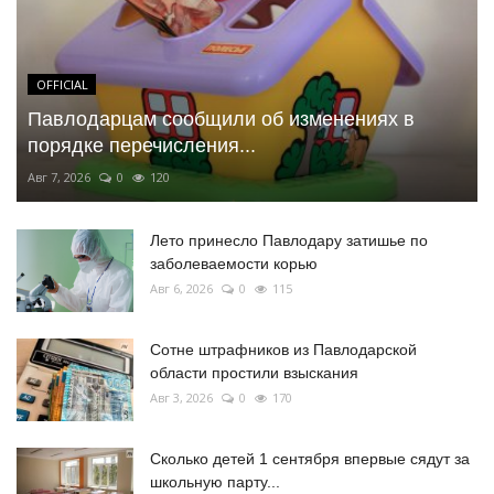
OFFICIAL
Павлодарцам сообщили об изменениях в
порядке перечисления...
Авг 7, 2026
0
120
Лето принесло Павлодару затишье по
заболеваемости корью
Авг 6, 2026
0
115
Сотне штрафников из Павлодарской
области простили взыскания
Авг 3, 2026
0
170
Сколько детей 1 сентября впервые сядут за
школьную парту...