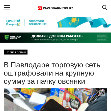
Войти
Регистрация
Главная
Происшествия
Обратная связь
В Павлодаре торговую сеть
ПАВЛОДАРСКАЯ ОБЛАСТЬ
оштрафовали на крупную
сумму за пачку овсянки
КАЗАХСТАН
МИР
СПЕЦПРОЕКТЫ