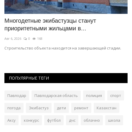
Многодетные экибастузцы станут
Г
приоритетными жильцами в...
т
Авг 6, 2026
0
168
Ию
Строительство объекта находится на завершающей стадии.
За
по
ПОПУЛЯРНЫЕ ТЕГИ
Павлодар
Павлодарская область
полиция
спорт
погода
Экибастуз
дети
ремонт
Казахстан
Аксу
конкурс
футбол
дчс
облачно
школа