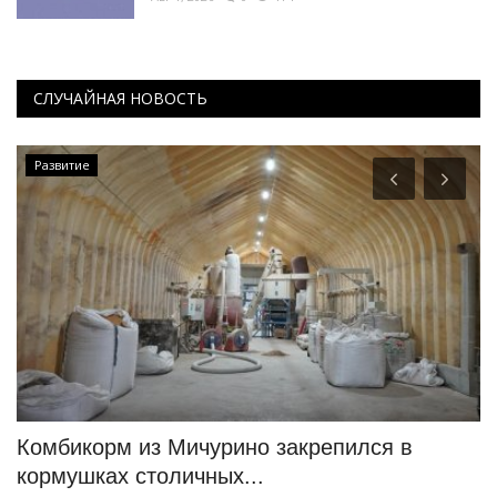
СЛУЧАЙНАЯ НОВОСТЬ
Развитие
Комбикорм из Мичурино закрепился в
В
кормушках столичных...
б