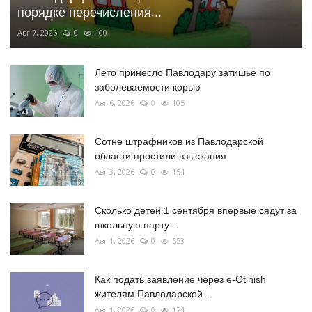
порядке перечисления...
Авг 7, 2026
0
100
Лето принесло Павлодару затишье по
заболеваемости корью
Авг 6, 2026
0
105
Сотне штрафников из Павлодарской
области простили взыскания
Авг 3, 2026
0
154
Сколько детей 1 сентября впервые сядут за
школьную парту...
Авг 1, 2026
0
653
Как подать заявление через e-Otinish
жителям Павлодарской...
Авг 1, 2026
0
174