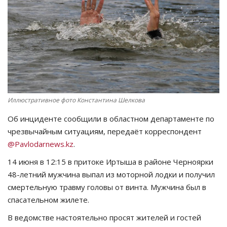
СПОРТ
Чек-лист
РАЗВЛЕЧЕНИЯ
OFFICIAL
Иллюстративное фото Константина Шелкова
Об инциденте сообщили в областном департаменте по
Курултай
чрезвычайным ситуациям, передаёт корреспондент
@Pavlodarnews.kz
.
Язык
14 июня в 12:15 в притоке Иртыша в районе Черноярки
Қазақша
Русский
48-летний мужчина выпал из моторной лодки и получил
смертельную травму головы от винта. Мужчина был в
спасательном жилете.
В ведомстве настоятельно просят жителей и гостей