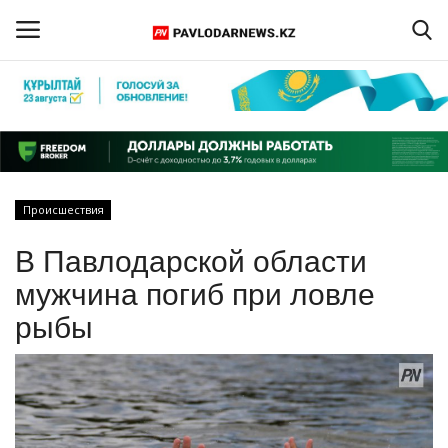
Войти
Регистрация
Главная
Происшествия
Обратная связь
В Павлодарской области
ПАВЛОДАРСКАЯ ОБЛАСТЬ
мужчина погиб при ловле
рыбы
КАЗАХСТАН
МИР
СПЕЦПРОЕКТЫ