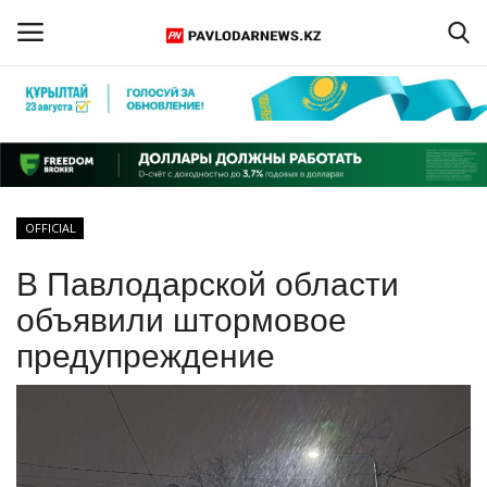
Войти
Регистрация
Главная
OFFICIAL
Обратная связь
В Павлодарской области
ПАВЛОДАРСКАЯ ОБЛАСТЬ
объявили штормовое
предупреждение
КАЗАХСТАН
МИР
СПЕЦПРОЕКТЫ