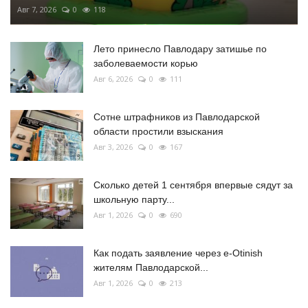
Авг 7, 2026
0
118
Лето принесло Павлодару затишье по
заболеваемости корью
Авг 6, 2026
0
111
Сотне штрафников из Павлодарской
области простили взыскания
Авг 3, 2026
0
167
Сколько детей 1 сентября впервые сядут за
школьную парту...
Авг 1, 2026
0
690
Как подать заявление через e-Otinish
жителям Павлодарской...
Авг 1, 2026
0
213