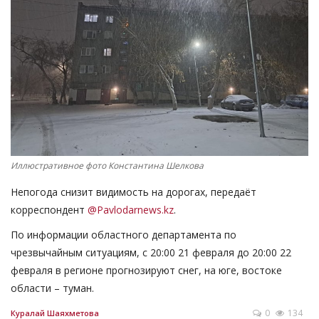
СПОРТ
Чек-лист
РАЗВЛЕЧЕНИЯ
OFFICIAL
Иллюстративное фото Константина Шелкова
Курултай
Непогода снизит видимость на дорогах, передаёт
Язык
корреспондент
@Pavlodarnews.kz
.
Қазақша
Русский
По информации областного департамента по
чрезвычайным ситуациям, с 20:00 21 февраля до 20:00 22
февраля в регионе прогнозируют снег, на юге, востоке
области – туман.
0
134
Куралай Шаяхметова