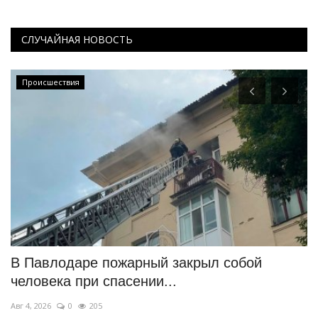
СЛУЧАЙНАЯ НОВОСТЬ
Происшествия
В Павлодаре пожарный закрыл собой
В
человека при спасении...
к
Авг 4, 2026
0
205
Ию