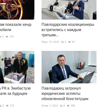
м показали хенд-
Павлодарские коалиционеры
мобили
встретились с каждым
третьим...
0
159
Март 19, 2026
0
84
а РК в Экибастузе
Павлодарец затронул
али за будущее
юридические аспекты
обновленной Конституции
0
319
Февр 7, 2026
0
598