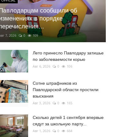
OFFICIAL
Павлодарцам сообщили об
изменениях в порядке
перечисления...
Авг 7, 2026
0
109
Лето принесло Павлодару затишье
по заболеваемости корью
Авг 6, 2026
0
106
Сотне штрафников из
Павлодарской области простили
взыскания
Авг 3, 2026
0
165
Сколько детей 1 сентября впервые
сядут за школьную парту...
Авг 1, 2026
0
664