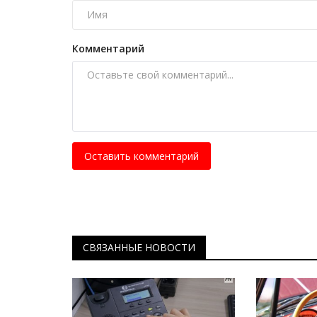
Крупнейшее спортивное собы
прошло на ипподроме Экибас
Май 16, 2026
0
1804
Комментарий
В соревновании приняли участие скакуны и
Казахстана и ближнего зарубежья.
Оставить комментарий
СВЯЗАННЫЕ НОВОСТИ