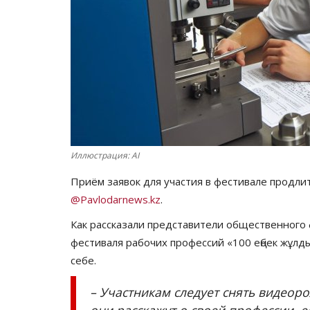
Иллюстрация: AI
Приём заявок для участия в фестивале продли
@Pavlodarnews.kz
.
Как рассказали представители общественного 
фестиваля рабочих профессий «100 еңбек жұлды
себе.
– Участникам следует снять видеор
они расскажут о своей профессии, 