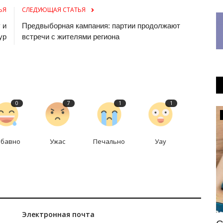
ЬЯ
СЛЕДУЮЩАЯ СТАТЬЯ
 и
Предвыборная кампания: партии продолжают
ур
встречи с жителями региона
0
7
1
1
Развитие
абавно
Ужас
Печально
Уау
Электронная почта