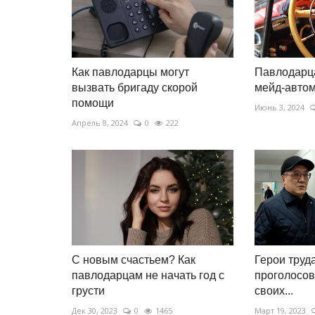
Как павлодарцы могут
Павлодарца
вызвать бригаду скорой
мейд-авто
помощи
Июнь 3, 2024
Апрель 8, 2024
0
222
С новым счастьем? Как
Герои труд
павлодарцам не начать год с
проголосов
грусти
своих...
Дек 30, 2023
0
1465
Март 19, 2023