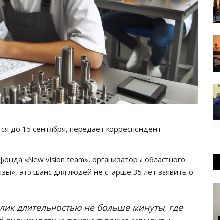
тся до 15 сентября, передаёт корреспондент
фонда «New vision team», организаторы областного
зы», это шанс для людей не старше 35 лет заявить о
олик длительностью не больше минуты, где
её значимости и покажут яркие моменты