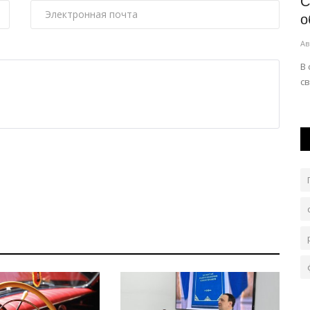
тие
Павлодарский двор благоустроят по
С
туза
просьбе горожан
о
Авг 5, 2026
0
248
Ав
з
Вопрос обсудили с участием акима города.
В 
св