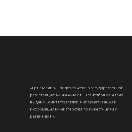
«Ертiс Медиа» Свидетельство о государственной
регистрации: №14564-ИА от 30 сентября 2014 года,
выдано Комитетом связи, информатизации и
информации Министерства по инвестициям и
развитию РК