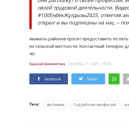
своей трудовой деятельности. Видео
#100ЕңбекЖұлдызы2025, отметив акк
открыт и вы подписаны на нас, – п
Акиматы районов просят предоставить по пять 
из сельской местности. Контактный телефон д
40.
Сентябрь 11, 2025 - 18:04
Куралай Шаяхметова
Facebook
Twitter
Теги:
фестиваль
Год рабочих профессий
р