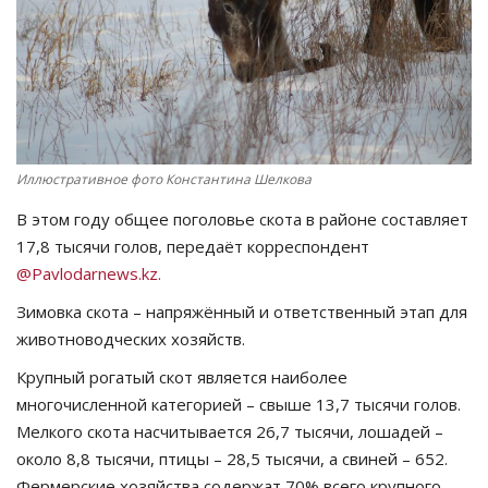
СПОРТ
Чек-лист
РАЗВЛЕЧЕНИЯ
Иллюстративное фото Константина Шелкова
OFFICIAL
В этом году общее поголовье скота в районе составляет
17,8 тысячи голов, передаёт корреспондент
Курултай
@Pavlodarnews.kz.
Зимовка скота – напряжённый и ответственный этап для
Язык
животноводческих хозяйств.
Қазақша
Русский
Крупный рогатый скот является наиболее
многочисленной категорией – свыше 13,7 тысячи голов.
Мелкого скота насчитывается 26,7 тысячи, лошадей –
около 8,8 тысячи, птицы – 28,5 тысячи, а свиней – 652.
Фермерские хозяйства содержат 70% всего крупного