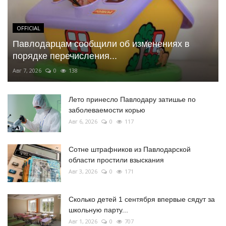
OFFICIAL
Павлодарцам сообщили об изменениях в
порядке перечисления...
Авг 7, 2026
0
138
Лето принесло Павлодару затишье по
заболеваемости корью
Авг 6, 2026
0
117
Сотне штрафников из Павлодарской
области простили взыскания
Авг 3, 2026
0
171
Сколько детей 1 сентября впервые сядут за
школьную парту...
Авг 1, 2026
0
707