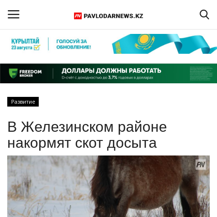
Войти
Регистрация
Главная
Развитие
Обратная связь
В Железинском районе
ПАВЛОДАРСКАЯ ОБЛАСТЬ
накормят скот досыта
КАЗАХСТАН
МИР
СПЕЦПРОЕКТЫ