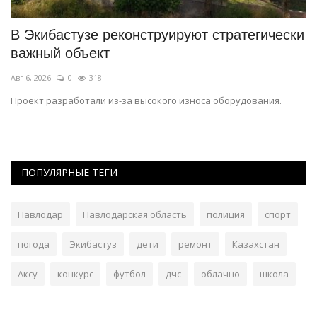
В Экибастузе реконструируют стратегически
В
важный объект
с
Авг 6, 2026
0
318
Ию
Проект разработали из-за высокого износа оборудования.
Ее
ПОПУЛЯРНЫЕ ТЕГИ
Павлодар
Павлодарская область
полиция
спорт
погода
Экибастуз
дети
ремонт
Казахстан
Аксу
конкурс
футбол
дчс
облачно
школа