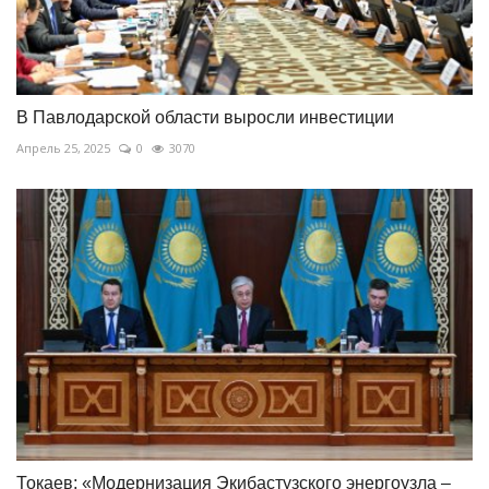
В Павлодарской области выросли инвестиции
Апрель 25, 2025
0
3070
Токаев: «Модернизация Экибастузского энергоузла –