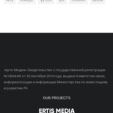
Аксу
конкурс
футбол
дчс
облачно
школа
«Ертiс Медиа» Свидетельство о государственной регистрации:
№14564-ИА от 30 сентября 2014 года, выдано Комитетом связи,
информатизации и информации Министерства по инвестициям
и развитию РК
OUR PROJECTS