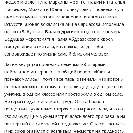
Фёдор и Валентина Маркины – 55, Геннадий и Наталья
Насоновы, Михаил и Юлия Почекутовы, – полвека. Для
них прозвучала песня в исполнении педагогов школы
искусств, а юная вокалистка Аиша Сарбасова исполнила
песню «Бабушки». Были и другие концертные номера.
Ведущая мероприятия Галия Абдразакова в своём
выступлении отметила, как важно, когда тебя
сопровождает по жизни самый близкий человек.
Затем ведущая провела с семьями-юбилярами
небольшое интервью. На общий вопрос «Как вы
познакомились?» почти все пары отвечали, что вовсе и
не знакомились, потому что знали друг друга с детства –
учились в одном классе или просто жили в одном селе.
Ветеран педагогического труда Ольга Карпец
поздравила участников торжества и рассказала, что со
своим будущим мужем встречалась всего три раза, а на
четвертый он сделал ей предложение. Она согласилась,
и их союз оказался счастливым, несмотря на трудности.