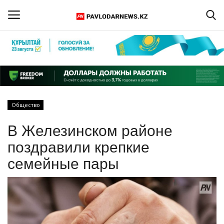
Войти
Регистрация
Главная
Общество
Обратная связь
В Железинском районе
ПАВЛОДАРСКАЯ ОБЛАСТЬ
поздравили крепкие
семейные пары
КАЗАХСТАН
МИР
СПЕЦПРОЕКТЫ