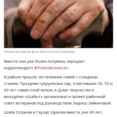
СПОРТ
Чек-лист
РАЗВЛЕЧЕНИЯ
OFFICIAL
Иллюстративное фото Константина Шелкова
Вместе они уже более полувека, передаёт
Курултай
корреспондент
@Pavlodarnews.kz
.
Язык
В районе прошло чествование семей с солидным
стажем. Праздник супружеских пар, отметивших 50, 55 и
Қазақша
Русский
60 лет совместной жизни, в Доме творчества и
молодёжи «Шабыт» организовал и провел районный
совет ветеранов под руководством Зауреш Зайкеновой.
Шапи Оспанов и Гаухар Удекова вместе уже 60 лет,