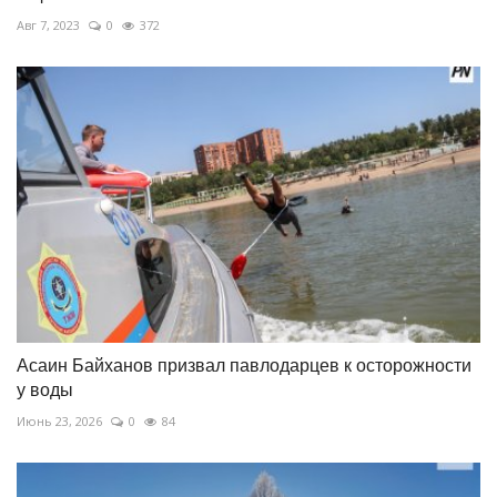
Авг 7, 2023
0
372
Асаин Байханов призвал павлодарцев к осторожности
у воды
Июнь 23, 2026
0
84