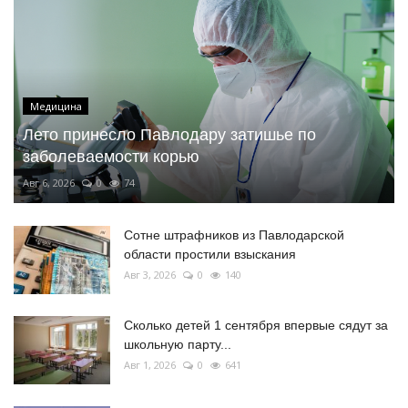
Медицина
Лето принесло Павлодару затишье по
заболеваемости корью
Авг 6, 2026
0
74
Сотне штрафников из Павлодарской
области простили взыскания
Авг 3, 2026
0
140
Сколько детей 1 сентября впервые сядут за
школьную парту...
Авг 1, 2026
0
641