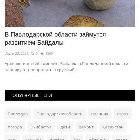
В Павлодарской области займутся
П
развитием Байдалы
с
Июль 23, 2026
0
1569
Ап
и
Археологический комплекс Байдала в Павлодарской области
В 
планируют превратить в крупный...
ПОПУЛЯРНЫЕ ТЕГИ
Павлодар
Павлодарская область
полиция
спорт
погода
Экибастуз
дети
ремонт
Казахстан