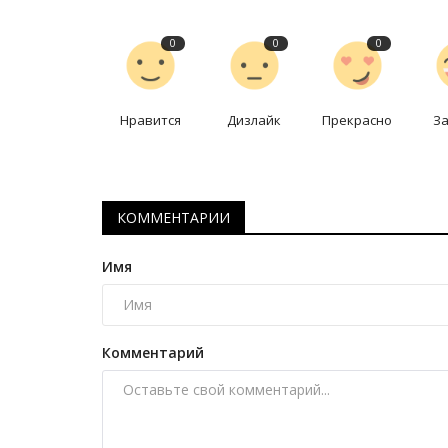
Обелиск Славы в Павлодаре: 
высеченная в граните
0
0
0
Май 10, 2025
0
6637
Мемориальному комплексу – обелиску Слав
году 50 лет.
Нравится
Дизлайк
Прекрасно
З
КОММЕНТАРИИ
Имя
Комментарий