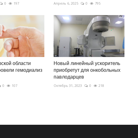
0
197
Апрель 6, 2025
0
795
ской области
Новый линейный ускоритель
овели гемодиализ
приобретут для онкобольных
павлодарцев
0
107
Октябрь 31, 2023
0
218