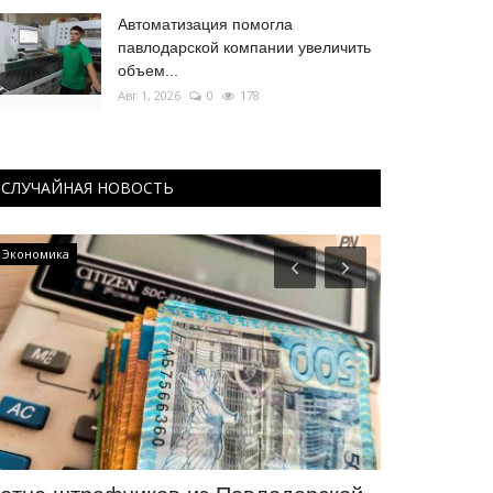
Автоматизация помогла
павлодарской компании увеличить
объем...
Авг 1, 2026
0
178
СЛУЧАЙНАЯ НОВОСТЬ
Экономика
Павлодарские 