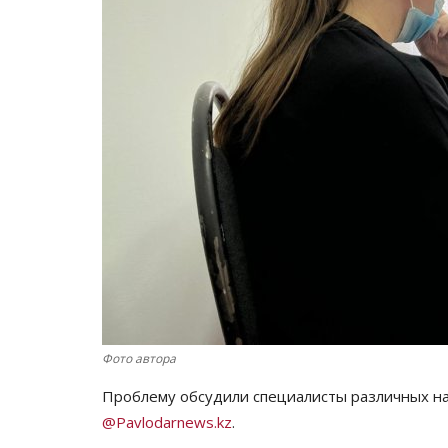
Фото автора
Проблему обсудили специалисты различных н
@Pavlodarnews.kz
.