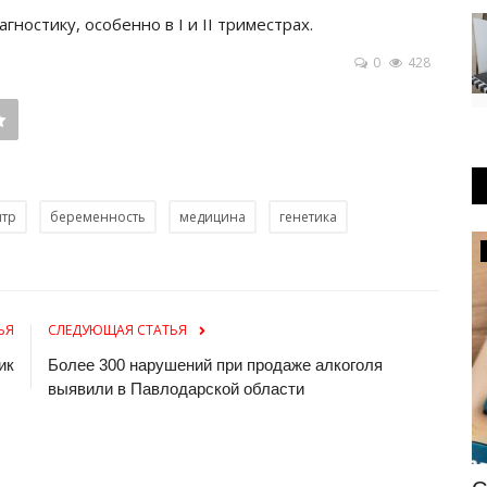
ностику, особенно в І и ІІ триместрах.
0
428
нтр
беременность
медицина
генетика
Образование
ЬЯ
СЛЕДУЮЩАЯ СТАТЬЯ
ик
Более 300 нарушений при продаже алкоголя
выявили в Павлодарской области