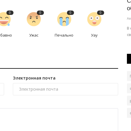
память,
В Павлодарской области обсудили
С
готовность школ к новому...
о
0
0
0
0
Авг 6, 2026
0
106
Ав
ы в этом
В Железинском районе готовы расширить кружковую
В 
работу.
св
абавно
Ужас
Печально
Уау
Электронная почта