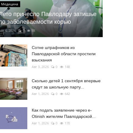
Медицина
Лето принесло Павлодару затишье
по заболеваемости корью
Авг 6, 2026
0
88
Сотне штрафников из
Павлодарской области простили
взыскания
Авг 3, 2026
0
148
Сколько детей 1 сентября впервые
сядут за школьную парту...
Авг 1, 2026
0
642
Как подать заявление через e-
Otinish жителям Павлодарской...
Авг 1, 2026
0
170