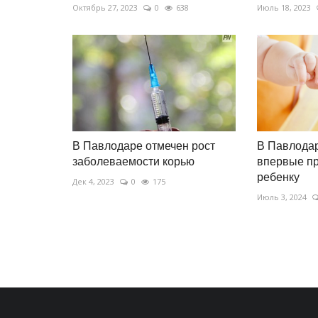
Октябрь 27, 2023
0
638
Июль 18, 2023
В Павлодаре отмечен рост
В Павлодар
заболеваемости корью
впервые пр
ребенку
Дек 4, 2023
0
175
Июль 3, 2024