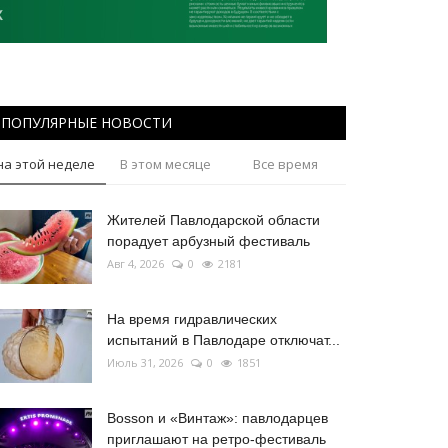
ПОПУЛЯРНЫЕ НОВОСТИ
на этой неделе
В этом месяце
Все время
Жителей Павлодарской области
порадует арбузный фестиваль
Авг 4, 2026
0
2181
На время гидравлических
испытаний в Павлодаре отключат...
Июль 31, 2026
0
1851
Bosson и «Винтаж»: павлодарцев
приглашают на ретро-фестиваль