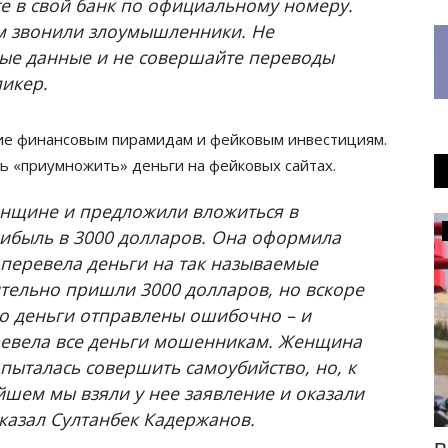
те в свой банк по официальному номеру.
ам звонили злоумышленники. Не
ые данные и не совершайте переводы
икер.
е финансовым пирамидам и фейковым инвестициям.
ь «приумножить» деньги на фейковых сайтах.
нщине и предложили вложиться в
Медицина
ибыль в 3000 долларов. Она оформила
 перевела деньги на так называемые
ительно пришли 3000 долларов, но вскоре
то деньги отправлены ошибочно – и
еревела все деньги мошенникам. Женщина
опыталась совершить самоубийство, но, к
ейшем мы взяли у нее заявление и оказали
казал Султанбек Кадержанов.