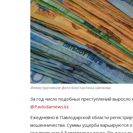
Иллюстративное фото Константина Шелкова
За год число подобных преступлений выросло 
@Pavlodarnews.kz
Ежедневно в Павлодарской области регистриру
мошенничества. Суммы ущерба варьируются от
год превысил 3,5 миллиарда тенге. По данным