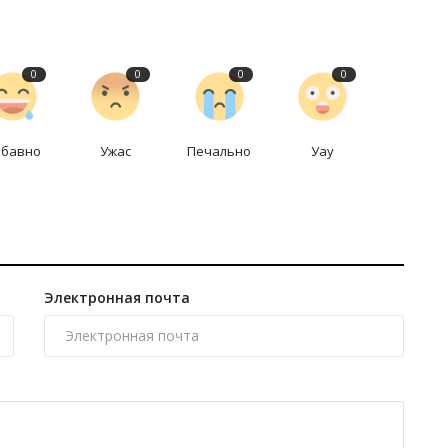
0
0
0
0
абавно
Ужас
Печально
Уау
Электронная почта