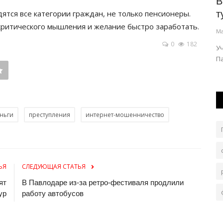
ра XXI
В Павлодарской области снизилось
В
ятся все категории граждан, не только пенсионеры.
число новых случаев ВИЧ-инфекции
т
критического мышления и желание быстро заработать.
Авг 1, 2026
0
131
Ма
0
182
ку
Антиретровирусной терапией охвачены 99% людей,
У
живущих с вирусом иммунодефицита...
Па
ньги
преступления
интернет-мошенничество
ЬЯ
СЛЕДУЮЩАЯ СТАТЬЯ
ят
В Павлодаре из-за ретро-фестиваля продлили
ур
работу автобусов