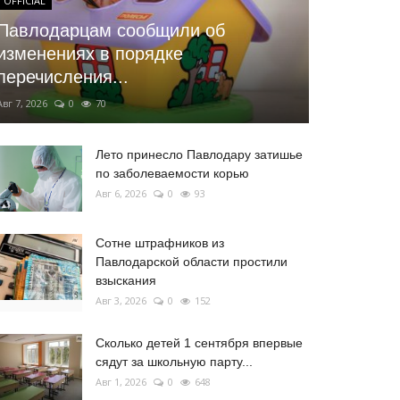
OFFICIAL
Павлодарцам сообщили об
изменениях в порядке
перечисления...
Авг 7, 2026
0
70
Лето принесло Павлодару затишье
по заболеваемости корью
Авг 6, 2026
0
93
Сотне штрафников из
Павлодарской области простили
взыскания
Авг 3, 2026
0
152
Сколько детей 1 сентября впервые
сядут за школьную парту...
Авг 1, 2026
0
648