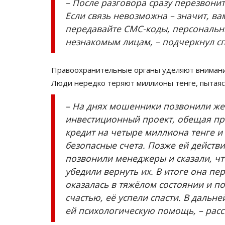
– После разговора сразу перезвони
Если связь невозможна – значит, в
передавайте СМС-коды, персональн
незнакомым лицам, – подчеркнул сп
Правоохранительные органы уделяют внимани
Люди нередко теряют миллионы тенге, пытаяс
– На днях мошенники позвонили же
СПЕЦПРОЕКТЫ
инвестиционный проект, обещая пр
кредит на четыре миллиона тенге и
безопасные счета. Позже ей действ
позвонили менеджеры и сказали, ч
убедили вернуть их. В итоге она п
оказалась в тяжёлом состоянии и п
счастью, её успели спасти. В дальн
ей психологическую помощь, – расс