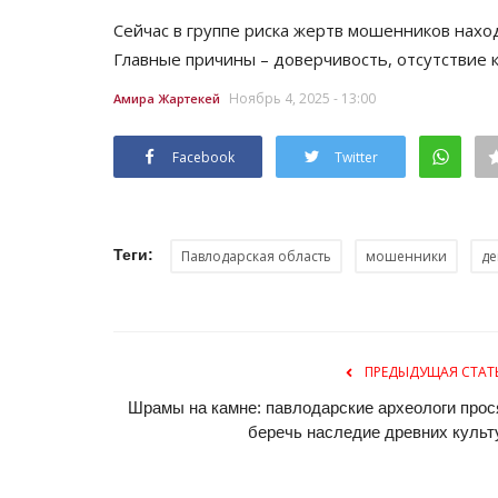
Письмо Рождеству из Павлода
Сейчас в группе риска жертв мошенников наход
века
Главные причины – доверчивость, отсутствие 
Янв 7, 2026
0
995
Ноябрь 4, 2025 - 13:00
Амира Жартекей
Что бы написал шумный, яркий век праздни
Рождества Христова?
Facebook
Twitter
Теги:
Павлодарская область
мошенники
де
ПРЕДЫДУЩАЯ СТАТ
Шрамы на камне: павлодарские археологи прос
беречь наследие древних культ