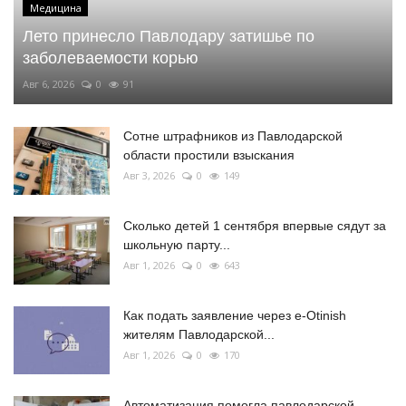
Медицина
Лето принесло Павлодару затишье по
заболеваемости корью
Авг 6, 2026
0
91
Сотне штрафников из Павлодарской
области простили взыскания
Авг 3, 2026
0
149
Сколько детей 1 сентября впервые сядут за
школьную парту...
Авг 1, 2026
0
643
Как подать заявление через e-Otinish
жителям Павлодарской...
Авг 1, 2026
0
170
Автоматизация помогла павлодарской