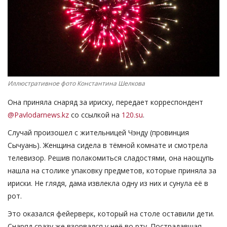
СПОРТ
Чек-лист
РАЗВЛЕЧЕНИЯ
Иллюстративное фото Константина Шелкова
OFFICIAL
Она приняла снаряд за ириску, передает корреспондент
@Pavlodarnews.kz
со ссылкой на
120.su
.
Курултай
Случай произошел с жительницей Чэнду (провинция
Сычуань). Женщина сидела в тёмной комнате и смотрела
Язык
телевизор. Решив полакомиться сладостями, она наощупь
Қазақша
Русский
нашла на столике упаковку предметов, которые приняла за
ириски. Не глядя, дама извлекла одну из них и сунула её в
рот.
Это оказался фейерверк, который на столе оставили дети.
Снаряд сразу же взорвался у неё во рту. Пострадавшая