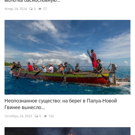
молотка баснословную...
Февр 24, 2026
0
57
Неопознанное существо: на берег в Папуа-Новой
Гвинее вынесло...
Октябрь 26, 2023
0
162