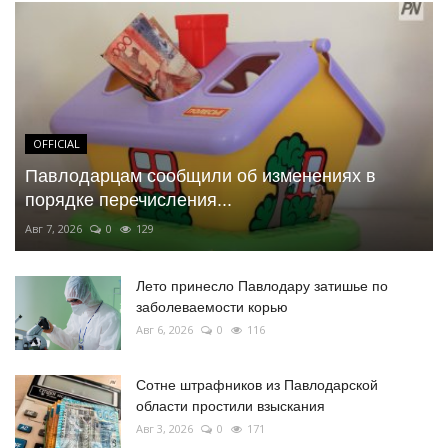
OFFICIAL
Павлодарцам сообщили об изменениях в
порядке перечисления...
Авг 7, 2026
0
129
Лето принесло Павлодару затишье по
заболеваемости корью
Авг 6, 2026
0
116
Сотне штрафников из Павлодарской
области простили взыскания
Авг 3, 2026
0
171