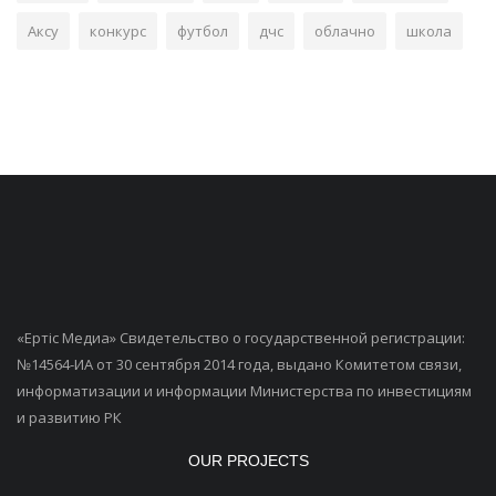
Аксу
конкурс
футбол
дчс
облачно
школа
«Ертiс Медиа» Свидетельство о государственной регистрации:
№14564-ИА от 30 сентября 2014 года, выдано Комитетом связи,
информатизации и информации Министерства по инвестициям
и развитию РК
OUR PROJECTS