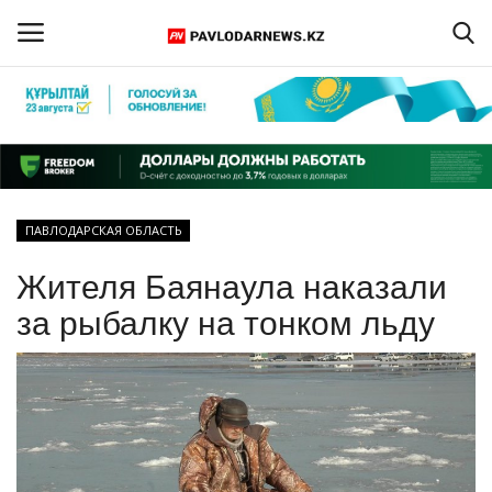
Войти
Регистрация
Главная
ПАВЛОДАРСКАЯ ОБЛАСТЬ
Обратная связь
Жителя Баянаула наказали
ПАВЛОДАРСКАЯ ОБЛАСТЬ
за рыбалку на тонком льду
КАЗАХСТАН
МИР
СПЕЦПРОЕКТЫ