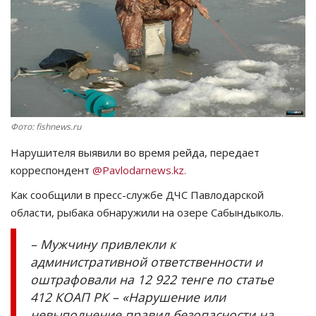
СПОРТ
Чек-лист
РАЗВЛЕЧЕНИЯ
Фото: fishnews.ru
OFFICIAL
Нарушителя выявили во время рейда, передает
Курултай
корреспондент
@Pavlodarnews.kz.
Как сообщили в пресс-службе ДЧС Павлодарской
Язык
области, рыбака обнаружили на озере Сабындыколь.
Қазақша
Русский
– Мужчину привлекли к
административной ответственности и
оштрафовали на 12 922 тенге по статье
412 КОАП РК – «Нарушение или
невыполнение правил безопасности на