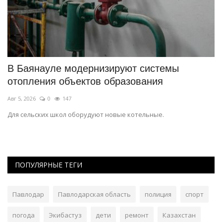
В Баянауле модернизируют системы
В
отопления объектов образования
о
Авг 5, 2026
0
147
Ав
Для сельских школ оборудуют новые котельные.
К 
пр
ПОПУЛЯРНЫЕ ТЕГИ
Павлодар
Павлодарская область
полиция
спорт
погода
Экибастуз
дети
ремонт
Казахстан