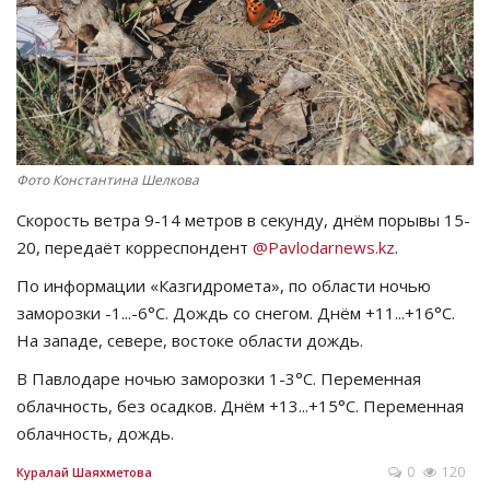
СПОРТ
Чек-лист
РАЗВЛЕЧЕНИЯ
Фото Константина Шелкова
OFFICIAL
Скорость ветра 9-14 метров в секунду, днём порывы 15-
20, передаёт корреспондент
@Pavlodarnews.kz
.
Курултай
По информации «Казгидромета», по области ночью
заморозки -1...-6°C. Дождь со снегом. Днём +11...+16°C.
Язык
На западе, севере, востоке области дождь.
Қазақша
Русский
В Павлодаре ночью заморозки 1-3°C. Переменная
облачность, без осадков. Днём +13...+15°C. Переменная
облачность, дождь.
0
120
Куралай Шаяхметова