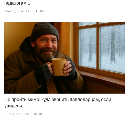
педагогам...
Май 13, 2026
0
198
Не пройти мимо: куда звонить павлодарцам, если
увидели...
Янв 21, 2026
0
481