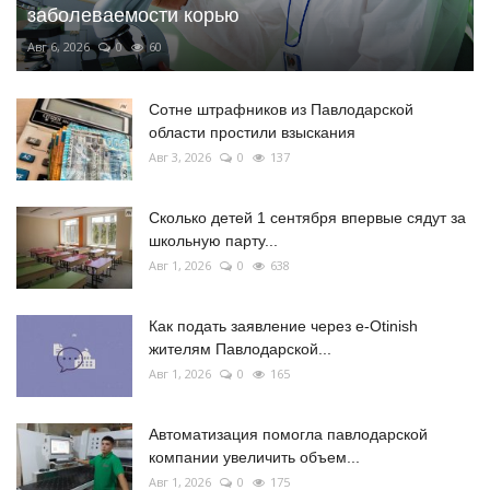
заболеваемости корью
Авг 6, 2026
0
60
Сотне штрафников из Павлодарской
области простили взыскания
Авг 3, 2026
0
137
Сколько детей 1 сентября впервые сядут за
школьную парту...
Авг 1, 2026
0
638
Как подать заявление через e-Otinish
жителям Павлодарской...
Авг 1, 2026
0
165
Автоматизация помогла павлодарской
компании увеличить объем...
Авг 1, 2026
0
175