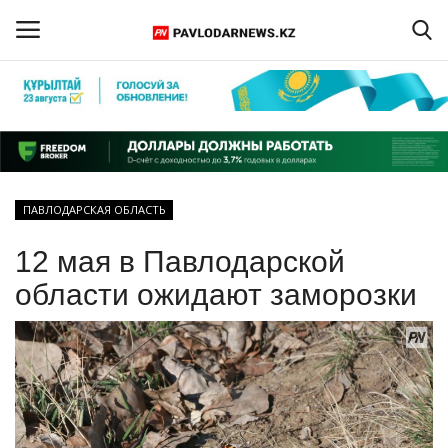
Войти
Регистрация
Главная
ПАВЛОДАРСКАЯ ОБЛАСТЬ
Обратная связь
12 мая в Павлодарской
ПАВЛОДАРСКАЯ ОБЛАСТЬ
области ожидают заморозки
КАЗАХСТАН
МИР
СПЕЦПРОЕКТЫ