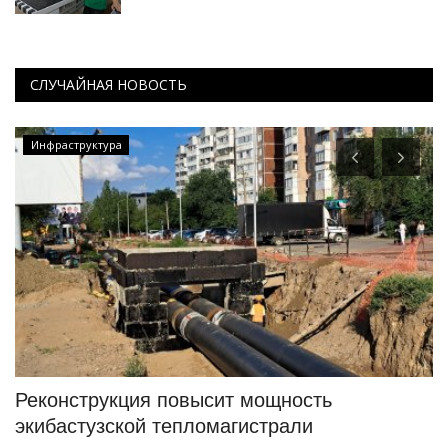
СЛУЧАЙНАЯ НОВОСТЬ
Инфраструктура
Реконструкция повысит мощность
В
экибастузской тепломагистрали
ш