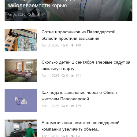
заболеваемости корью
Авг 6, 2026
0
74
Сотне штрафников из Павлодарской
области простили взыскания
Авг 3, 2026
0
140
Сколько детей 1 сентября впервые сядут за
школьную парту...
Авг 1, 2026
0
641
Как подать заявление через e-Otinish
жителям Павлодарской...
Авг 1, 2026
0
169
Автоматизация помогла павлодарской
компании увеличить объем...
Авг 1, 2026
0
176