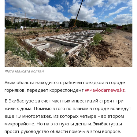
СПОРТ
Чек-лист
РАЗВЛЕЧЕНИЯ
OFFICIAL
Фото Максата Колтай
Курултай
Аким области находится с рабочей поездкой в городе
Язык
горняков, передает корреспондент
@Pavlodarnews.kz
.
Қазақша
Русский
В Экибастузе за счет частных инвестиций строят три
жилых дома. Помимо этого по планам в городе возведут
еще 13 многоэтажек, из которых четыре – во втором
микрорайоне. Но на это нужны деньги. Экибастузцы
просят руководство области помочь в этом вопросе.