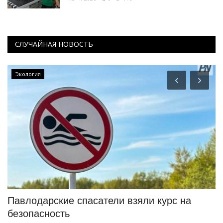
СЛУЧАЙНАЯ НОВОСТЬ
Экология
Павлодарские спасатели взяли курс на
В
безопасность
Р