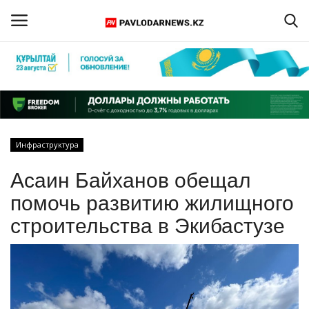
Войти
Регистрация
Главная
Инфраструктура
Обратная связь
Асаин Байханов обещал
ПАВЛОДАРСКАЯ ОБЛАСТЬ
помочь развитию жилищного
строительства в Экибастузе
КАЗАХСТАН
МИР
СПЕЦПРОЕКТЫ