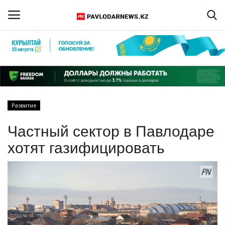
Войти
Регистрация
Главная
Развитие
Обратная связь
Частный сектор в Павлодаре
ПАВЛОДАРСКАЯ ОБЛАСТЬ
хотят газифицировать
КАЗАХСТАН
МИР
СПЕЦПРОЕКТЫ