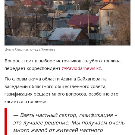
СПОРТ
Чек-лист
РАЗВЛЕЧЕНИЯ
Фото Константина Шелкова
OFFICIAL
Вопрос стоит в выборе источников голубого топлива,
передает корреспондент
@Pavlodarnews.kz
.
Курултай
По словам акима области Асаина Байханова на
заседании областного общественного совета,
Язык
газификация решает много вопросов, особенно это
Қазақша
Русский
касается отопления.
— Взять частный сектор, газификация –
это лучшее решение. Мы получаем очень
много жалоб от жителей частного