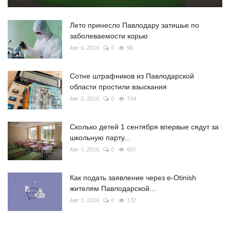
Лето принесло Павлодару затишье по
заболеваемости корью
Авг 6, 2026
0
98
Сотне штрафников из Павлодарской
области простили взыскания
Авг 3, 2026
0
154
Сколько детей 1 сентября впервые сядут за
школьную парту...
Авг 1, 2026
0
651
Как подать заявление через e-Otinish
жителям Павлодарской...
Авг 1, 2026
0
172