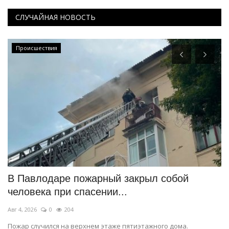
СЛУЧАЙНАЯ НОВОСТЬ
Происшествия
В Павлодаре пожарный закрыл собой
R
человека при спасении...
о
Авг 4, 2026
0
204
Ию
Пожар случился на верхнем этаже пятиэтажного дома.
Уч