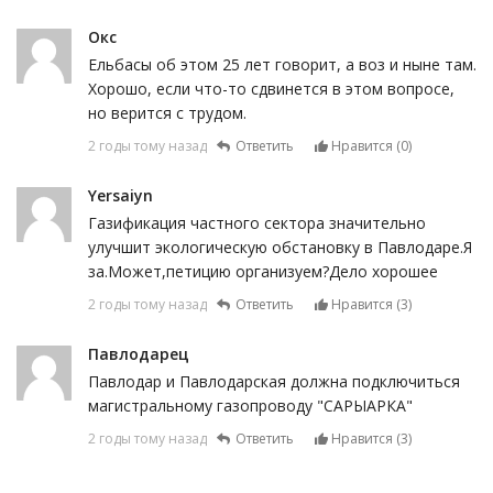
Окс
Ельбасы об этом 25 лет говорит, а воз и ныне там.
Хорошо, если что-то сдвинется в этом вопросе,
но верится с трудом.
2 годы тому назад
Ответить
Нравится (
0
)
Yersaiyn
Газификация частного сектора значительно
улучшит экологическую обстановку в Павлодаре.Я
за.Может,петицию организуем?Дело хорошее
2 годы тому назад
Ответить
Нравится (
3
)
Павлодарец
Павлодар и Павлодарская должна подключиться
магистральному газопроводу "САРЫАРКА"
2 годы тому назад
Ответить
Нравится (
3
)