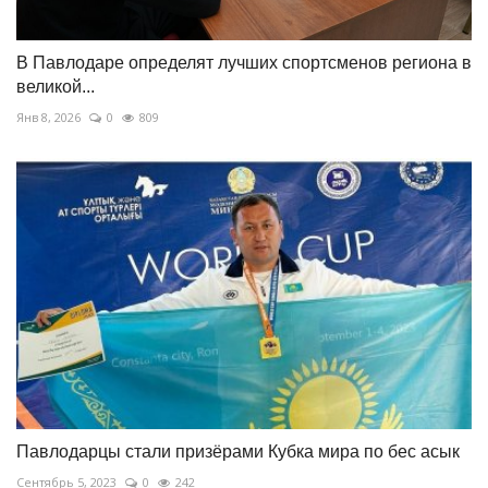
В Павлодаре определят лучших спортсменов региона в
великой...
Янв 8, 2026
0
809
Павлодарцы стали призёрами Кубка мира по бес асык
Сентябрь 5, 2023
0
242