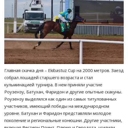
Главная скачка дня – Ekibastuz Cup на 2000 метров. Заезд
собрал лошадей старшего возраста и стал
кульминацией турнира. В нем приняли участие
Роузензу, Батухан, Фаридон и другие опытные скакуны.
Роузензу выделялся как один из самых титулованных
участников, имеющий победы на международном
уровне. Батухан и Фаридон представляли молодое
поколение и региональные конюшни. Другие участники,
включая Вестерн Поинт, Плюмо и Геродота, усилили