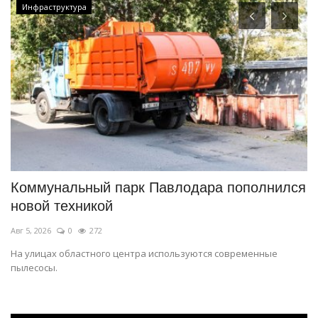
Инфраструктура
Коммунальный парк Павлодара пополнился
М
новой техникой
с
Авг 5, 2026
0
272
Ав
й.
На улицах областного центра используются современные
Ми
пылесосы.
бы