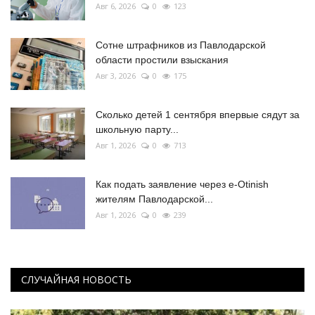
Авг 6, 2026
0
123
Сотне штрафников из Павлодарской
области простили взыскания
Авг 3, 2026
0
175
Сколько детей 1 сентября впервые сядут за
школьную парту...
Авг 1, 2026
0
713
Как подать заявление через e-Otinish
жителям Павлодарской...
Авг 1, 2026
0
239
СЛУЧАЙНАЯ НОВОСТЬ