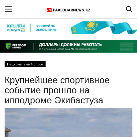
Войти
Регистрация
Главная
Национальный спорт
Обратная связь
Крупнейшее спортивное
ПАВЛОДАРСКАЯ ОБЛАСТЬ
событие прошло на
ипподроме Экибастуза
КАЗАХСТАН
МИР
СПЕЦПРОЕКТЫ