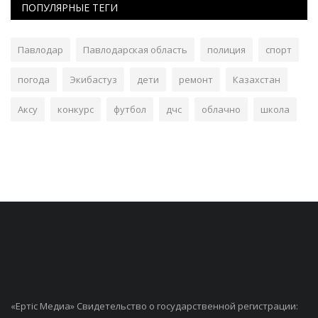
ПОПУЛЯРНЫЕ ТЕГИ
Павлодар
Павлодарская область
полиция
спорт
погода
Экибастуз
дети
ремонт
Казахстан
Аксу
конкурс
футбол
дчс
облачно
школа
«Ертiс Медиа» Свидетельство о государственной регистрации: