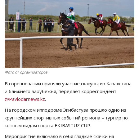
СПОРТ
Чек-лист
РАЗВЛЕЧЕНИЯ
OFFICIAL
Фото от организаторов
Курултай
В соревновании приняли участие скакуны из Казахстана
Язык
и ближнего зарубежья, передаёт корреспондент
@Pavlodarnews.kz
.
Қазақша
Русский
На городском ипподроме Экибастуза прошло одно из
крупнейших спортивных событий региона – турнир по
конным видам спорта EKIBASTUZ CUP.
Мероприятие включало в себя гладкие скачки на