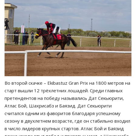
Во второй скачке – Ekibastuz Gran Prix на 1800 метров на
старт вышли 12 трёхлетних лошадей. Среди главных
претендентов на победу назывались Дат Секьюрити,
Атлас Бой, Шахрисабз и Баязид. Дат Секьюрити
считался одним из фаворитов благодаря успешному
сезону в двухлетнем возрасте, где он стабильно входил
в число лидеров крупных стартов. Атлас Бой и Баязид
также имели опыт побед и призовых мест, а Шахрисабз