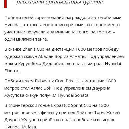
– рассказали организаторы турнира.
Победителей соревнований награждали автомобилями
Hyundai, а также денежными призами: за второе место
участники получали два миллиона тенге, за третье –
один миллион тенге.
В скачке Zhenis Cup на дистанции 1600 метров победу
одержал скакун Абадан Зор из Алматы. Под управлением
жокея Курушбека Дидарбека лошадь выиграла Hyundai
Elantra.
Победителем Ekibastuz Gran Prix на дистанции 1800
метров стал Атлас Бой. Под управлением Даурена
Жусупова скакун получил Hyundai Sonata.
В спринтерской гонке Ekibastuz Sprint Cup на 1200
метров первым к финишу пришёл Лайт зе Торч. Жокей
Даурен Жусупов привёл лошадь к победе и выиграл
Hyundai Mufasa.