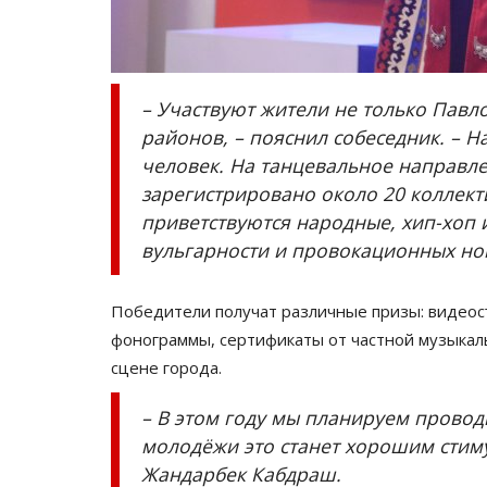
– Участвуют жители не только Павло
районов, – пояснил собеседник. – Н
человек. На танцевальное направл
зарегистрировано около 20 коллект
приветствуются народные, хип-хоп и
вульгарности и провокационных н
Волейбол
Победители получат различные призы: видеосъ
фонограммы, сертификаты от частной музыкал
сцене города.
– В этом году мы планируем провод
молодёжи это станет хорошим стим
Жандарбек Кабдраш.