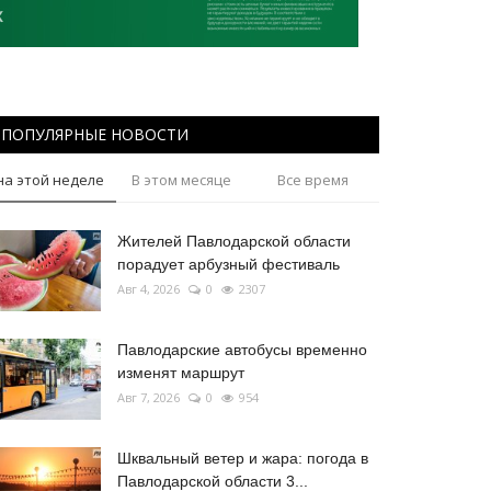
ПОПУЛЯРНЫЕ НОВОСТИ
на этой неделе
В этом месяце
Все время
Жителей Павлодарской области
порадует арбузный фестиваль
Авг 4, 2026
0
2307
Павлодарские автобусы временно
изменят маршрут
Авг 7, 2026
0
954
Шквальный ветер и жара: погода в
Павлодарской области 3...