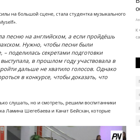
Павлодарская сельхозярмарка
В
аны
приглашает жителей региона
о
 силы на большой сцене, стала студентка музыкального
Авг 7, 2026
0
64
Ав
Myself».
 команд
По традиции её организуют в субботу, 8 августа.
К
ала песню на английском, а если пройдёшь
са
азахском. Нужно, чтобы песни были
, – поделилась секретами подготовки
е выступала, в прошлом году участвовала в
пройти дальше не хватило голосов. Однако
роться в конкурсе, чтобы доказать, что
ько слушать, но и смотреть, решили воспитанники
ха Ламина Шегебаева и Канат Бейсхан, которые