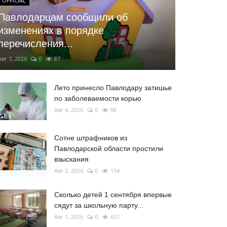
OFFICIAL
Павлодарцам сообщили об
изменениях в порядке
перечисления...
Авг 7, 2026
0
87
Лето принесло Павлодару затишье
по заболеваемости корью
Авг 6, 2026
0
98
Сотне штрафников из
Павлодарской области простили
взыскания
Авг 3, 2026
0
154
Сколько детей 1 сентября впервые
сядут за школьную парту...
Авг 1, 2026
0
651