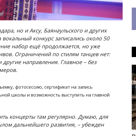
дара, но и Аксу, Баянаульского и других
а вокальный конкурс записались около 50
ение набор ещё продолжается, но уже
ивов. Ограничений по стилям танцев нет:
 другие направления. Главное – без
омеров.
OFFICIAL
емку, фотосессию, сертификат на запись
ьной школы и возможность выступить на главной
ить концерты там регулярно. Думаю, для
улом дальнейшего развития, – убежден