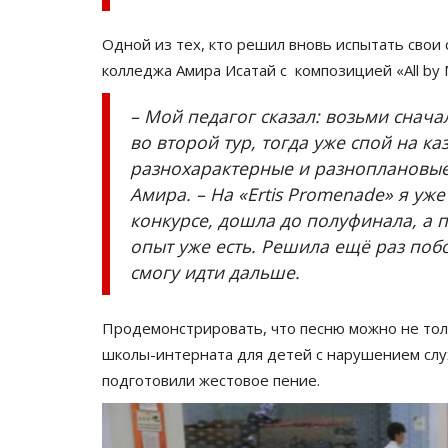
Павлодарские волейболистки
стартовали в чемпионате стр
Одной из тех, кто решил вновь испытать свои
Дек 13, 2025
0
2310
колледжа Амира Исатай с композицией «All by 
Начались игры второго тура среди женских
– Мой педагог сказал: возьми снач
Высшей лиги.
во второй тур, тогда уже спой на к
разнохарактерные и разноплановые
Амира. – На «Ertis Promenade» я уж
конкурсе, дошла до полуфинала, а 
опыт уже есть. Решила ещё раз побо
смогу идти дальше.
Продемонстрировать, что песню можно не тол
школы-интерната для детей с нарушением слу
подготовили жестовое пение.