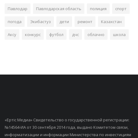
Павлодар
Павлодарская область
полиция
спорт
погода
Экибастуз
дети
ремонт
Казахстан
Аксу
конкурс
футбол
дчс
облачно
школа
«Ертiс Медиа» Свидетельство о государственной регистрации:
№14564-ИА от 30 сентября 2014 года, выдано Комитетом связи,
информатизации и информации Министерства по инвестициям