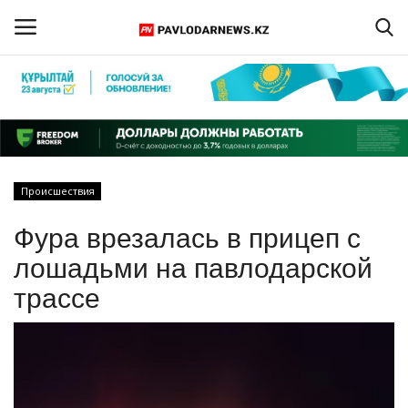
Войти
Регистрация
Главная
Происшествия
Обратная связь
Фура врезалась в прицеп с
ПАВЛОДАРСКАЯ ОБЛАСТЬ
лошадьми на павлодарской
трассе
КАЗАХСТАН
МИР
СПЕЦПРОЕКТЫ