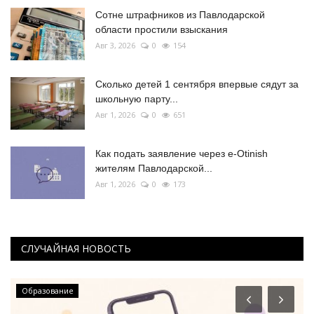
Сотне штрафников из Павлодарской
области простили взыскания
Авг 3, 2026
0
154
Сколько детей 1 сентября впервые сядут за
школьную парту...
Авг 1, 2026
0
651
Как подать заявление через e-Otinish
жителям Павлодарской...
Авг 1, 2026
0
173
СЛУЧАЙНАЯ НОВОСТЬ
Образование