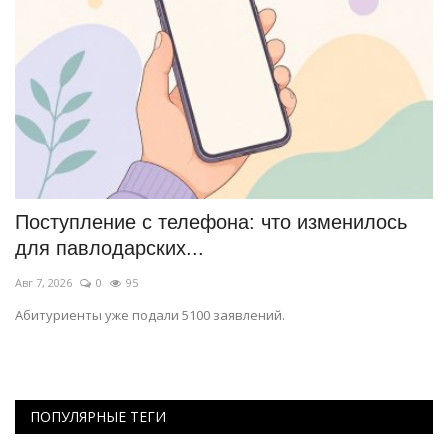
Поступление с телефона: что изменилось
В
для павлодарских...
в
Авг 7, 2026
0
95
Ав
Абитуриенты уже подали 5100 заявлений.
Об
мо
ПОПУЛЯРНЫЕ ТЕГИ