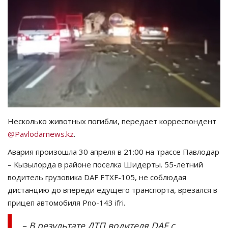
СПОРТ
Чек-лист
РАЗВЛЕЧЕНИЯ
OFFICIAL
Несколько животных погибли, передает корреспондент
Курултай
@Pavlodarnews.kz
.
Язык
Авария произошла 30 апреля в 21:00 на трассе Павлодар
– Кызылорда в районе поселка Шидерты. 55-летний
Қазақша
Русский
водитель грузовика DAF FTXF-105, не соблюдая
дистанцию до впереди едущего транспорта, врезался в
прицеп автомобиля Pno-143 ifri.
– В результате ДТП водителя DAF с