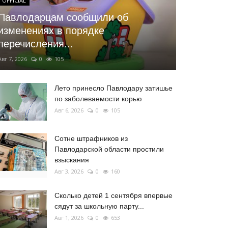
OFFICIAL
Павлодарцам сообщили об
изменениях в порядке
перечисления...
Авг 7, 2026
0
105
Лето принесло Павлодару затишье
по заболеваемости корью
Авг 6, 2026
0
105
Сотне штрафников из
Павлодарской области простили
взыскания
Авг 3, 2026
0
160
Сколько детей 1 сентября впервые
сядут за школьную парту...
Авг 1, 2026
0
653