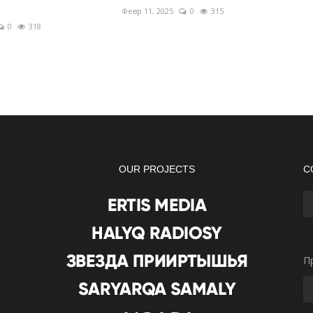
Февр 11, 2025
0
315
0
318
OUR PROJECTS
С
П