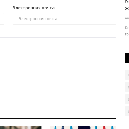
черний
Многодетные экибастузцы станут
К
Электронная почта
приоритетными жильцами в...
ж
Авг 6, 2026
0
156
Ав
ит 35
Строительство объекта находится на завершающей
Б
стадии.
г