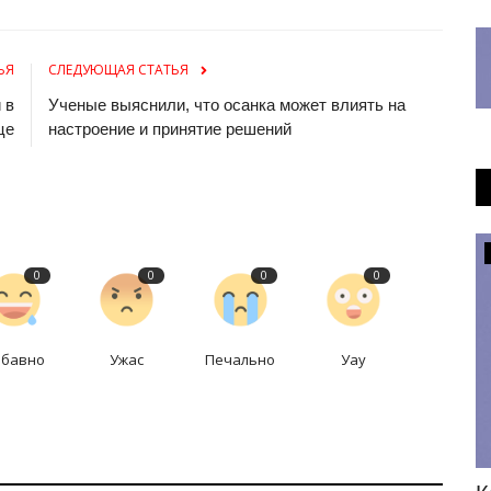
ЬЯ
СЛЕДУЮЩАЯ СТАТЬЯ
 в
Ученые выяснили, что осанка может влиять на
це
настроение и принятие решений
Инфраструктура
0
0
0
0
абавно
Ужас
Печально
Уау