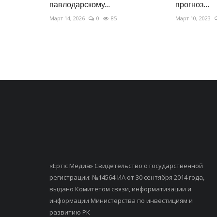
павлодарскому...
прогноз...
Март 14, 2026
0
85
Март 10, 2023
«Ертiс Медиа» Свидетельство о государственной
регистрации: №14564-ИА от 30 сентября 2014 года,
выдано Комитетом связи, информатизации и
информации Министерства по инвестициям и
развитию РК