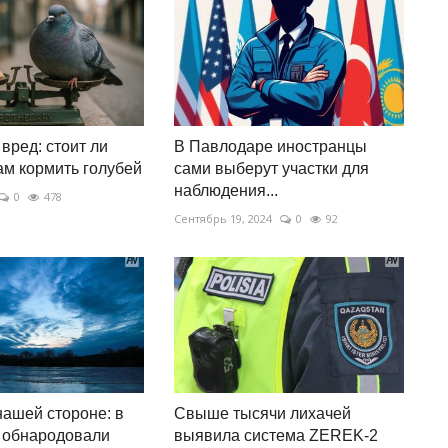
вред: стоит ли
В Павлодаре иностранцы
м кормить голубей
сами выберут участки для
наблюдения...
0
478
Сентябрь 19, 2024
0
92
нашей стороне: в
Свыше тысячи лихачей
 обнародовали
выявила система ZEREK-2