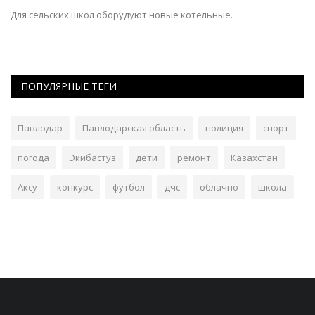
Для сельских школ оборудуют новые котельные.
Шк
те
ПОПУЛЯРНЫЕ ТЕГИ
Павлодар
Павлодарская область
полиция
спорт
погода
Экибастуз
дети
ремонт
Казахстан
Аксу
конкурс
футбол
дчс
облачно
школа