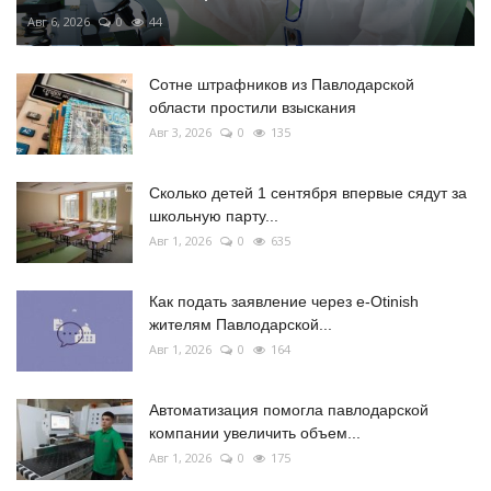
Авг 6, 2026
0
44
Сотне штрафников из Павлодарской
области простили взыскания
Авг 3, 2026
0
135
Сколько детей 1 сентября впервые сядут за
школьную парту...
Авг 1, 2026
0
635
Как подать заявление через e-Otinish
жителям Павлодарской...
Авг 1, 2026
0
164
Автоматизация помогла павлодарской
компании увеличить объем...
Авг 1, 2026
0
175