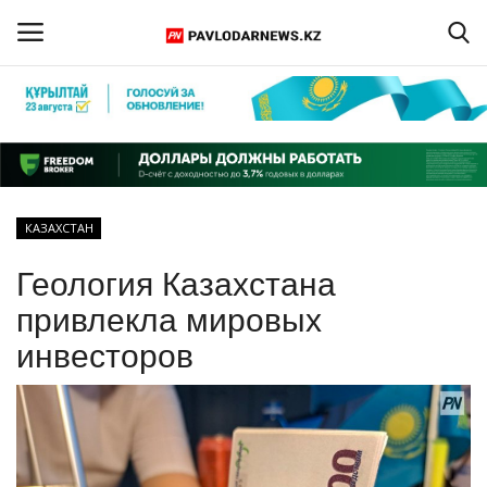
Войти
Регистрация
Главная
КАЗАХСТАН
Обратная связь
Геология Казахстана
ПАВЛОДАРСКАЯ ОБЛАСТЬ
привлекла мировых
инвесторов
КАЗАХСТАН
МИР
СПЕЦПРОЕКТЫ