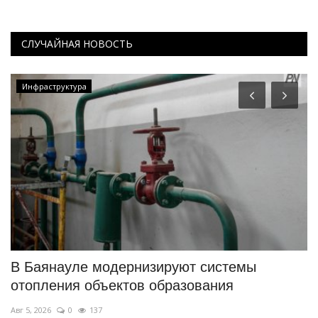
СЛУЧАЙНАЯ НОВОСТЬ
Инфраструктура
В Баянауле модернизируют системы
И
отопления объектов образования
п
Авг 5, 2026
0
137
Ию