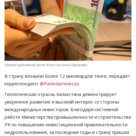
СПОРТ
Чек-лист
РАЗВЛЕЧЕНИЯ
OFFICIAL
Иллюстративное фото Константина Шелкова
Курултай
В страну вложили более 12 миллиардов тенге, передаёт
корреспондент
@Pavlodarnews.kz
.
Язык
Геологическая отрасль Казахстана демонстрирует
Қазақша
Русский
уверенное развитие и высокий интерес со стороны
международных инвесторов. Благодаря системной
работе Министерства промышленности и строительства
РК по повышению инвестиционной привлекательности
недропользования, за последние годы в страну пришли