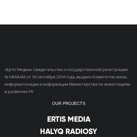
«Ертiс Медиа» Свидетельство о государственной регистрации:
№14564-ИА от 30 сентября 2014 года, выдано Комитетом связи,
информатизации и информации Министерства по инвестициям
и развитию РК
OUR PROJECTS