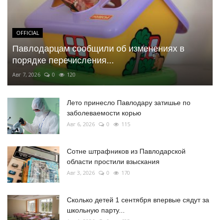
OFFICIAL
Павлодарцам сообщили об изменениях в
порядке перечисления...
Авг 7, 2026
0
120
Лето принесло Павлодару затишье по
заболеваемости корью
Авг 6, 2026
0
115
Сотне штрафников из Павлодарской
области простили взыскания
Авг 3, 2026
0
170
Сколько детей 1 сентября впервые сядут за
школьную парту...