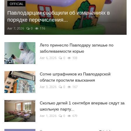
OFFICIAL
Павлодарцам сообщили об изменениях в
порядке перечисления...
Авг 7, 2026
0
116
Лето принесло Павлодару затишье по
заболеваемости корью
Авг 6, 2026
0
108
Сотне штрафников из Павлодарской
области простили взыскания
Авг 3, 2026
0
167
Сколько детей 1 сентября впервые сядут за
школьную парту...
Авг 1, 2026
0
679