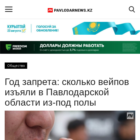
Войти
Регистрация
Главная
Общество
Обратная связь
Год запрета: сколько вейпов
ПАВЛОДАРСКАЯ ОБЛАСТЬ
изъяли в Павлодарской
области из-под полы
КАЗАХСТАН
МИР
СПЕЦПРОЕКТЫ