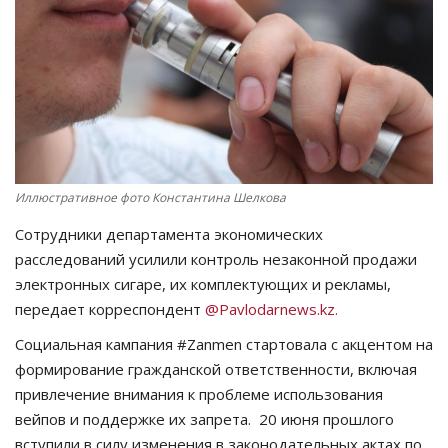
СПОРТ
Чек-лист
РАЗВЛЕЧЕНИЯ
OFFICIAL
Иллюстративное фото Константина Шелкова
Сотрудники департамента экономических
Курултай
расследований усилили контроль незаконной продажи
электронных сигаре, их комплектующих и рекламы,
Язык
передает корреспондент
@Pavlodarnews.kz.
Қазақша
Русский
Социальная кампания #Zanmen стартовала с акцентом на
формирование гражданской ответственности, включая
привлечение внимания к проблеме использования
вейпов и поддержке их запрета. 20 июня прошлого
вступили в силу изменения в законодательных актах по