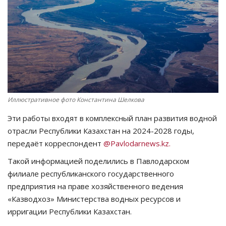
СПОРТ
Чек-лист
РАЗВЛЕЧЕНИЯ
OFFICIAL
Иллюстративное фото Константина Шелкова
Эти работы входят в комплексный план развития водной
Курултай
отрасли Республики Казахстан на 2024-2028 годы,
передаёт корреспондент
@Pavlodarnews.kz.
Язык
Такой информацией поделились в Павлодарском
Қазақша
Русский
филиале республиканского государственного
предприятия на праве хозяйственного ведения
«Казводхоз» Министерства водных ресурсов и
ирригации Республики Казахстан.