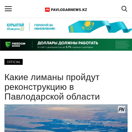
Войти
Регистрация
Главная
OFFICIAL
Обратная связь
Какие лиманы пройдут
ПАВЛОДАРСКАЯ ОБЛАСТЬ
реконструкцию в
Павлодарской области
КАЗАХСТАН
МИР
СПЕЦПРОЕКТЫ