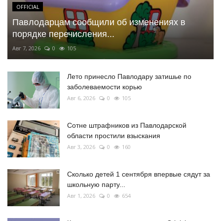
OFFICIAL
Павлодарцам сообщили об изменениях в
порядке перечисления...
Авг 7, 2026
0
105
Лето принесло Павлодару затишье по
заболеваемости корью
Авг 6, 2026
0
105
Сотне штрафников из Павлодарской
области простили взыскания
Авг 3, 2026
0
160
Сколько детей 1 сентября впервые сядут за
школьную парту...
Авг 1, 2026
0
654