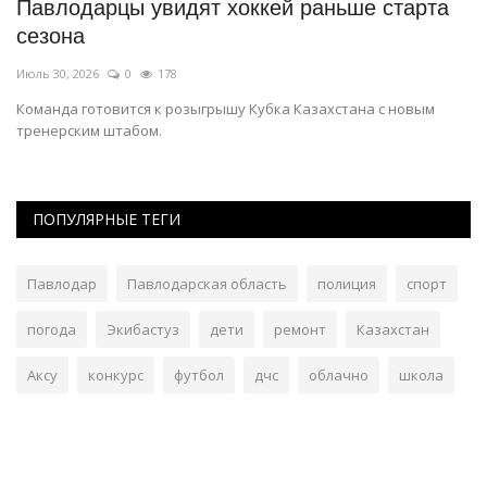
Павлодарцы увидят хоккей раньше старта
В
сезона
Ию
Июль 30, 2026
0
178
Эт
Ги
Команда готовится к розыгрышу Кубка Казахстана с новым
тренерским штабом.
ПОПУЛЯРНЫЕ ТЕГИ
Павлодар
Павлодарская область
полиция
спорт
погода
Экибастуз
дети
ремонт
Казахстан
Аксу
конкурс
футбол
дчс
облачно
школа