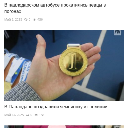
В павлодарском автобусе прокатились певцы в
погонах
Май 2, 2025
0
456
В Павлодаре поздравили чемпионку из полиции
Май 14, 2025
0
158