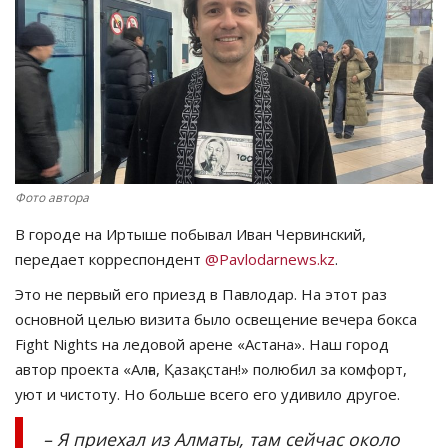
СПОРТ
Чек-лист
РАЗВЛЕЧЕНИЯ
OFFICIAL
Фото автора
В городе на Иртыше побывал Иван Червинский,
Курултай
передает корреспондент
@Pavlodarnews.kz
.
Язык
Это не первый его приезд в Павлодар. На этот раз
основной целью визита было освещение вечера бокса
Қазақша
Русский
Fight Nights на ледовой арене «Астана». Наш город
автор проекта «Алға, Қазақстан!» полюбил за комфорт,
уют и чистоту. Но больше всего его удивило другое.
– Я приехал из Алматы, там сейчас около