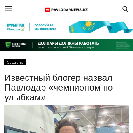
Войти
Регистрация
Главная
Общество
Обратная связь
Известный блогер назвал
ПАВЛОДАРСКАЯ ОБЛАСТЬ
Павлодар «чемпионом по
улыбкам»
КАЗАХСТАН
МИР
СПЕЦПРОЕКТЫ