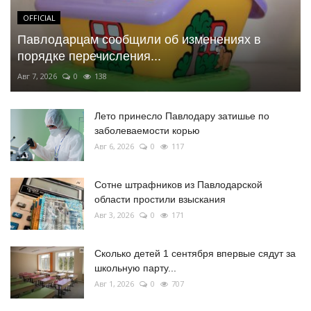
OFFICIAL
Павлодарцам сообщили об изменениях в
порядке перечисления...
Авг 7, 2026
0
138
Лето принесло Павлодару затишье по
заболеваемости корью
Авг 6, 2026
0
117
Сотне штрафников из Павлодарской
области простили взыскания
Авг 3, 2026
0
171
Сколько детей 1 сентября впервые сядут за
школьную парту...
Авг 1, 2026
0
707