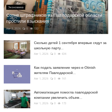
Экономика
Сотне штрафников из Павлодарской области
простили взыскания
Авг 3, 2026
0
133
Сколько детей 1 сентября впервые сядут за
школьную парту...
Авг 1, 2026
0
634
Как подать заявление через e-Otinish
жителям Павлодарской...
Авг 1, 2026
0
161
Автоматизация помогла павлодарской
компании увеличить объем...
Авг 1, 2026
0
173