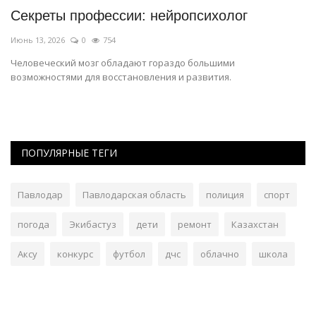
Секреты профессии: нейропсихолог
Ш
К
Июнь 13, 2026
0
754
Ма
Человеческий мозг обладают гораздо большими
возможностями для восстановления и развития.
Ин
пр
ПОПУЛЯРНЫЕ ТЕГИ
Павлодар
Павлодарская область
полиция
спорт
погода
Экибастуз
дети
ремонт
Казахстан
Аксу
конкурс
футбол
дчс
облачно
школа