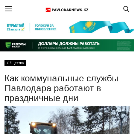
Войти
Регистрация
Главная
Общество
Обратная связь
Как коммунальные службы
ПАВЛОДАРСКАЯ ОБЛАСТЬ
Павлодара работают в
праздничные дни
КАЗАХСТАН
МИР
СПЕЦПРОЕКТЫ