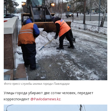
СПОРТ
Чек-лист
РАЗВЛЕЧЕНИЯ
OFFICIAL
Курултай
Язык
Қазақша
Русский
Фото пресс-службы акима города Павлодара
Улицы города убирают две сотни человек, передает
корреспондент
@Pavlodarnews.kz
.