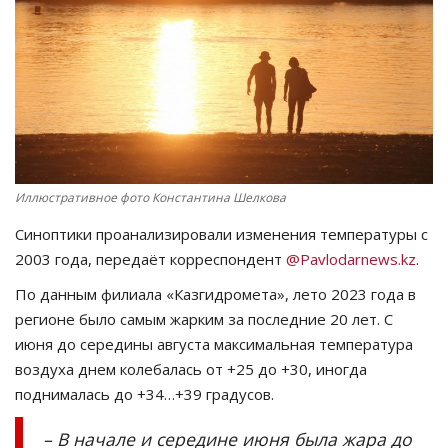
СПОРТ
Чек-лист
РАЗВЛЕЧЕНИЯ
OFFICIAL
Иллюстративное фото Константина Шелкова
Синоптики проанализировали изменения температуры с
Курултай
2003 года, передаёт корреспондент
@Pavlodarnews.kz
.
Язык
По данным филиала «Казгидромета», лето 2023 года в
регионе было самым жарким за последние 20 лет. С
Қазақша
Русский
июня до середины августа максимальная температура
воздуха днем колебалась от +25 до +30, иногда
поднималась до +34…+39 градусов.
– В начале и середине июня была жара до