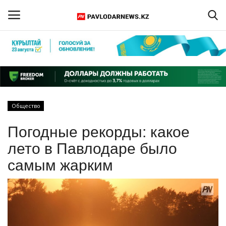
Войти
Регистрация
Главная
Общество
Обратная связь
Погодные рекорды: какое
ПАВЛОДАРСКАЯ ОБЛАСТЬ
лето в Павлодаре было
самым жарким
КАЗАХСТАН
МИР
СПЕЦПРОЕКТЫ