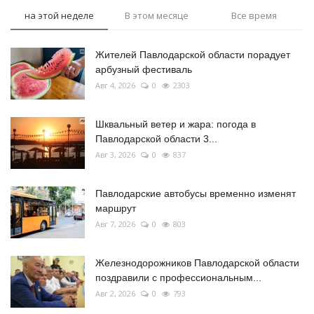
на этой неделе
В этом месяце
Все время
Жителей Павлодарской области порадует
арбузный фестиваль
Авг 4, 2026
0
2303
Шквальный ветер и жара: погода в
Павлодарской области 3...
Авг 3, 2026
0
837
Павлодарские автобусы временно изменят
маршрут
Авг 7, 2026
0
803
Железнодорожников Павлодарской области
поздравили с профессиональным...
Авг 2, 2026
0
793