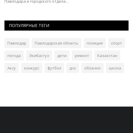
Павлодара и городского отдела...
ПОПУЛЯРНЫЕ ТЕГИ
Павлодар
Павлодарская область
полиция
спорт
погода
Экибастуз
дети
ремонт
Казахстан
Аксу
конкурс
футбол
дчс
облачно
школа