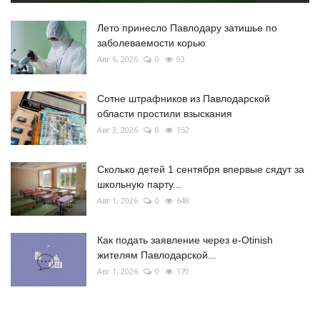
Лето принесло Павлодару затишье по
заболеваемости корью
Авг 6, 2026
0
93
Сотне штрафников из Павлодарской
области простили взыскания
Авг 3, 2026
0
152
Сколько детей 1 сентября впервые сядут за
школьную парту...
Авг 1, 2026
0
648
Как подать заявление через e-Otinish
жителям Павлодарской...
Авг 1, 2026
0
170