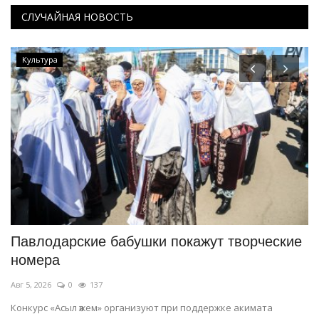
СЛУЧАЙНАЯ НОВОСТЬ
Культура
Павлодарские бабушки покажут творческие
Д
номера
н
Авг 5, 2026
0
137
Ию
о
Конкурс «Асыл әжем» организуют при поддержке акимата
Об