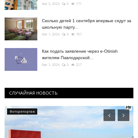
Авг 3, 2026
0
171
Сколько детей 1 сентября впервые сядут за
школьную парту...
Авг 1, 2026
0
707
Как подать заявление через e-Otinish
жителям Павлодарской...
Авг 1, 2026
0
227
СЛУЧАЙНАЯ НОВОСТЬ
Фоторепортаж