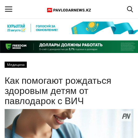
Войти
Регистрация
Главная
Медицина
Обратная связь
Как помогают рождаться
ПАВЛОДАРСКАЯ ОБЛАСТЬ
здоровым детям от
павлодарок с ВИЧ
КАЗАХСТАН
МИР
СПЕЦПРОЕКТЫ