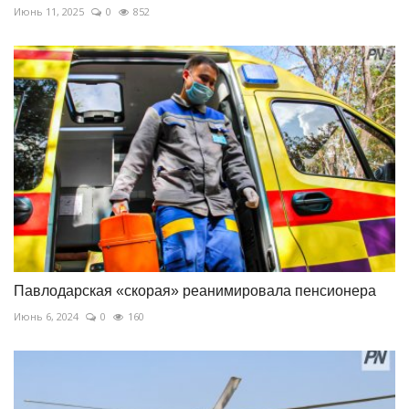
Июнь 11, 2025
0
852
Павлодарская «скорая» реанимировала пенсионера
Июнь 6, 2024
0
160