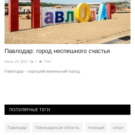
т
Павлодар: город неспешного счастья
П
M
Июль 25, 2026
1
1193
Ию
Павлодар – хороший маленький город.
ПОПУЛЯРНЫЕ ТЕГИ
Павлодар
Павлодарская область
полиция
спорт