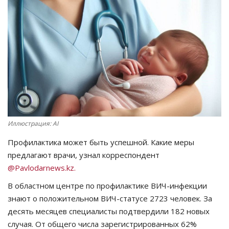
СПОРТ
Чек-лист
РАЗВЛЕЧЕНИЯ
OFFICIAL
Курултай
Иллюстрация: AI
Профилактика может быть успешной. Какие меры
Язык
предлагают врачи, узнал корреспондент
@Pavlodarnews.kz.
Қазақша
Русский
В областном центре по профилактике ВИЧ-инфекции
знают о положительном ВИЧ-статусе 2723 человек. За
десять месяцев специалисты подтвердили 182 новых
случая. От общего числа зарегистрированных 62%