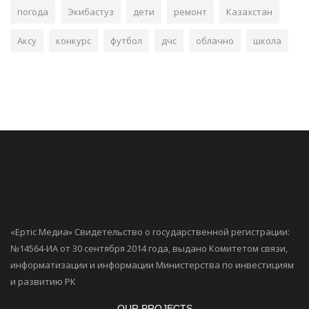
погода
Экибастуз
дети
ремонт
Казахстан
Аксу
конкурс
футбол
дчс
облачно
школа
«Ертiс Медиа» Свидетельство о государственной регистрации:
№14564-ИА от 30 сентября 2014 года, выдано Комитетом связи,
информатизации и информации Министерства по инвестициям
и развитию РК
OUR PROJECTS