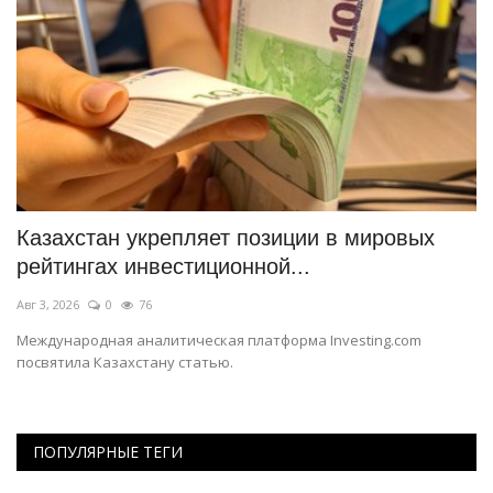
ор
Казахстан укрепляет позиции в мировых
П
рейтингах инвестиционной...
л
Авг 3, 2026
0
76
Ию
Международная аналитическая платформа Investing.com
Эк
посвятила Казахстану статью.
мн
ПОПУЛЯРНЫЕ ТЕГИ