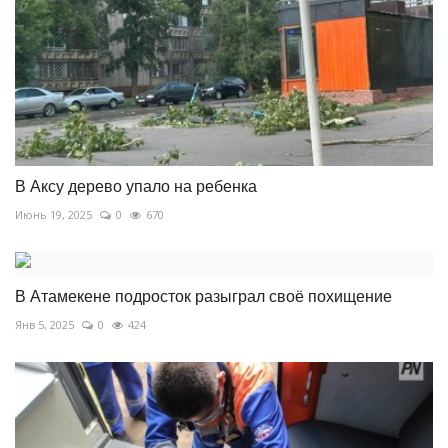
В Аксу дерево упало на ребенка
Июнь 19, 2025
0
670
В Атамекене подросток разыграл своё похищение
Янв 5, 2025
0
424