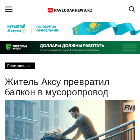
Войти
Регистрация
Главная
Происшествия
Обратная связь
Житель Аксу превратил
ПАВЛОДАРСКАЯ ОБЛАСТЬ
балкон в мусоропровод
КАЗАХСТАН
МИР
СПЕЦПРОЕКТЫ