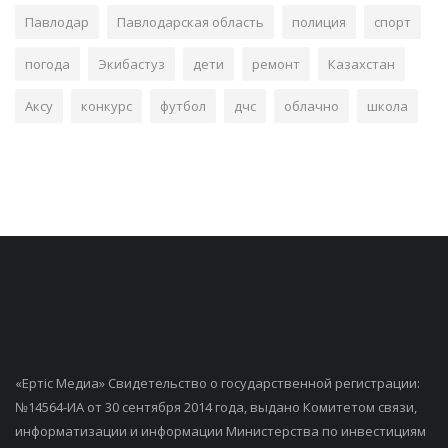
Павлодар
Павлодарская область
полиция
спорт
погода
Экибастуз
дети
ремонт
Казахстан
Аксу
конкурс
футбол
дчс
облачно
школа
«Ертiс Медиа» Свидетельство о государственной регистрации:
№14564-ИА от 30 сентября 2014 года, выдано Комитетом связи,
информатизации и информации Министерства по инвестициям