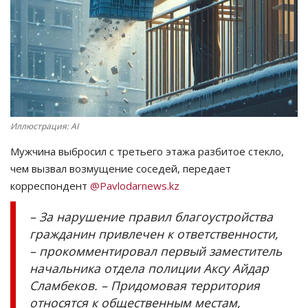
СПОРТ
Чек-лист
РАЗВЛЕЧЕНИЯ
Иллюстрация: AI
OFFICIAL
Мужчина выбросил с третьего этажа разбитое стекло,
Курултай
чем вызвал возмущение соседей, передает
корреспондент
@Pavlodarnews.kz
Язык
– За нарушение правил благоустройства
Қазақша
Русский
гражданин привлечен к ответственности,
– прокомментировал первый заместитель
начальника отдела полиции Аксу Айдар
Сламбеков. – Придомовая территория
относятся к общественным местам,