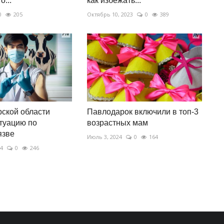
о...
как избежать...
0
205
Октябрь 10, 2023
0
389
ской области
Павлодарок включили в топ-3
туацию по
возрастных мам
язве
Июль 3, 2024
0
164
24
0
246