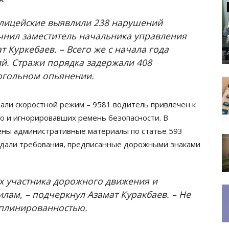
полицейские выявлили 238 нарушений
чнил заместитель начальника управления
 Куркебаев. – Всего же с начала года
й. Стражи порядка задержали 408
когольном опьянении.
али скоростной режим – 9581 водитель привлечен к
о и игнорировавших ремень безопасности. В
ены административные материалы по статье 593
юдали требования, предписанные дорожными знаками
х участника дорожного движения и
лам, – подчеркнул Азамат Куракбаев. – Не
иплинированностью.