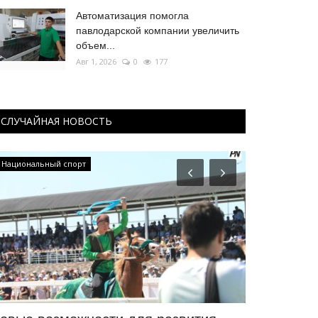
Автоматизация помогла
павлодарской компании увеличить
объем...
Авг 1, 2026
0
177
СЛУЧАЙНАЯ НОВОСТЬ
Национальный спорт
Национальный 