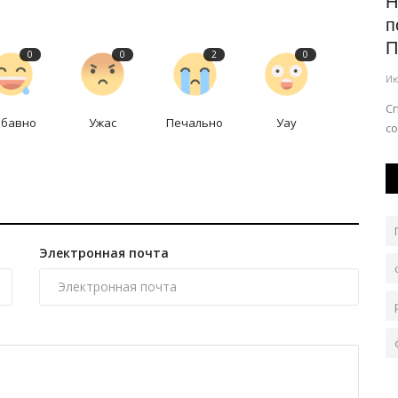
еди
Почему в Павлодаре не могут
Н
ликвидировать стихийные свалки...
п
П
0
0
2
0
Июль 29, 2026
0
218
Ию
це
Экологи и полицейские приступили к очистке
очередного многолетнего мусорного очага.
С
абавно
Ужас
Печально
Уау
с
Электронная почта