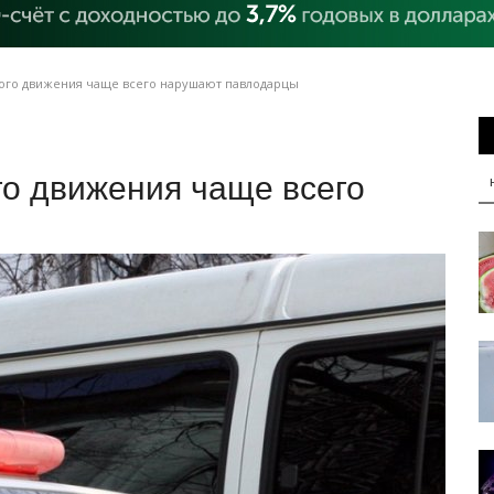
ого движения чаще всего нарушают павлодарцы
го движения чаще всего