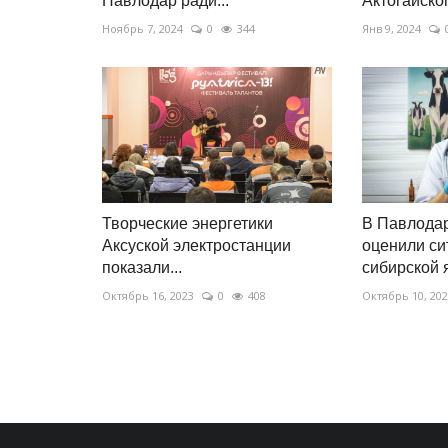
Павлодар ради...
Актогайског
Ноябрь 7, 2024
0
344
Янв 9, 2024
Творческие энергетики
В Павлодар
Аксуской электростанции
оценили си
показали...
сибирской 
Октябрь 16, 2023
0
408
Октябрь 10, 20