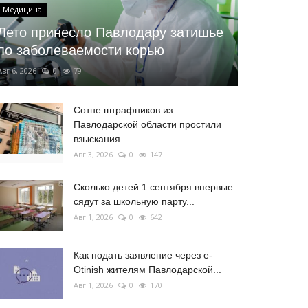
Медицина
Лето принесло Павлодару затишье
по заболеваемости корью
Авг 6, 2026
0
79
Сотне штрафников из
Павлодарской области простили
взыскания
Авг 3, 2026
0
147
Сколько детей 1 сентября впервые
сядут за школьную парту...
Авг 1, 2026
0
642
Как подать заявление через e-
Otinish жителям Павлодарской...
Авг 1, 2026
0
170