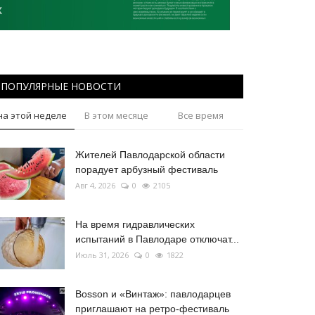
ПОПУЛЯРНЫЕ НОВОСТИ
на этой неделе
В этом месяце
Все время
Жителей Павлодарской области
порадует арбузный фестиваль
Авг 4, 2026
0
2105
На время гидравлических
испытаний в Павлодаре отключат...
Июль 31, 2026
0
1822
Bosson и «Винтаж»: павлодарцев
приглашают на ретро-фестиваль