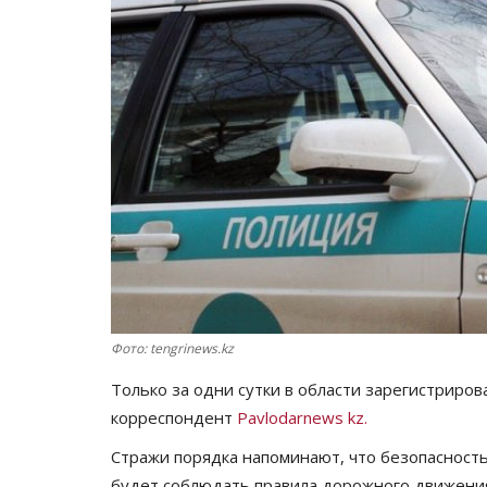
Фото: tengrinews.kz
Только за одни сутки в области зарегистрир
корреспондент
Pavlodarnews kz.
Стражи порядка напоминают, что безопасность 
будет соблюдать правила дорожного движен