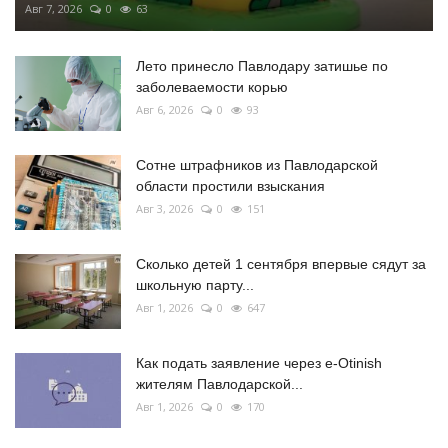
Авг 7, 2026
0
63
Лето принесло Павлодару затишье по
заболеваемости корью
Авг 6, 2026
0
93
Сотне штрафников из Павлодарской
области простили взыскания
Авг 3, 2026
0
151
Сколько детей 1 сентября впервые сядут за
школьную парту...
Авг 1, 2026
0
647
Как подать заявление через e-Otinish
жителям Павлодарской...
Авг 1, 2026
0
170