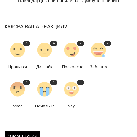
Павлодарцев пригласили на службу в полицию
КАКОВА ВАША РЕАКЦИЯ?
1
6
2
2
Нравится
Дизлайк
Прекрасно
Забавно
1
1
0
Ужас
Печально
Уау
КОММЕНТАРИИ