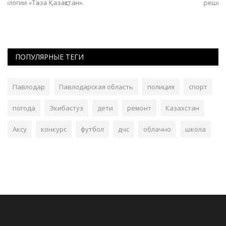
решениями.
ПОПУЛЯРНЫЕ ТЕГИ
Павлодар
Павлодарская область
полиция
спорт
погода
Экибастуз
дети
ремонт
Казахстан
Аксу
конкурс
футбол
дчс
облачно
школа