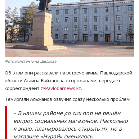
СПОРТ
Чек-лист
РАЗВЛЕЧЕНИЯ
OFFICIAL
Фото Константина Шелкова
Об этом они рассказали на встрече акима Павлодарской
Курултай
области
Асаина
Байханова
с горожанами, передаёт
корреспондент
@Pavlodarnews.kz.
Язык
Темиргали
Альжанов
озвучил сразу несколько проблем.
Қазақша
Русский
–
В нашем районе до сих пор не решён
вопрос социальных магазинов. Насколько
я знаю, планировалось открыть их, но в
магазине
«
Нурай
»
сменилось