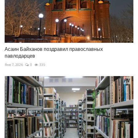
Асаин Байханов поздравил православных
павлодарцев
Янв 7, 2026
0
335