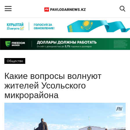
Войти
Регистрация
Главная
Общество
Обратная связь
Какие вопросы волнуют
ПАВЛОДАРСКАЯ ОБЛАСТЬ
жителей Усольского
микрорайона
КАЗАХСТАН
МИР
СПЕЦПРОЕКТЫ