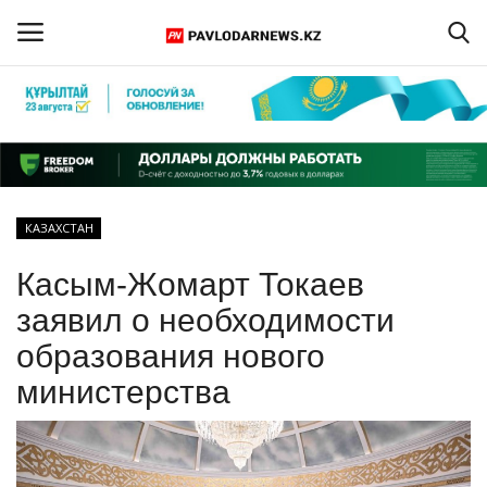
Войти
Регистрация
Главная
КАЗАХСТАН
Обратная связь
Касым-Жомарт Токаев
ПАВЛОДАРСКАЯ ОБЛАСТЬ
заявил о необходимости
образования нового
КАЗАХСТАН
министерства
МИР
СПЕЦПРОЕКТЫ