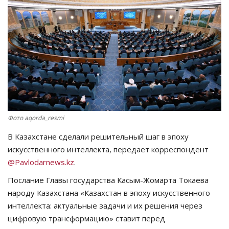
СПОРТ
Чек-лист
РАЗВЛЕЧЕНИЯ
OFFICIAL
Фото aqorda_resmi
Курултай
В Казахстане сделали решительный шаг в эпоху
Язык
искусственного интеллекта, передает корреспондент
@Pavlodarnews.kz
.
Қазақша
Русский
Послание Главы государства Касым-Жомарта Токаева
народу Казахстана «Казахстан в эпоху искусственного
интеллекта: актуальные задачи и их решения через
цифровую трансформацию» ставит перед