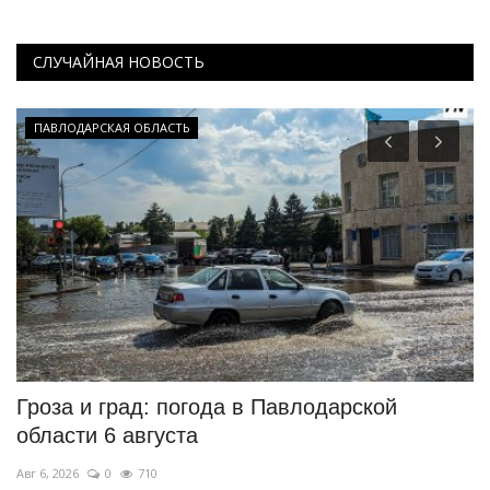
СЛУЧАЙНАЯ НОВОСТЬ
ПАВЛОДАРСКАЯ ОБЛАСТЬ
Гроза и град: погода в Павлодарской
К
области 6 августа
Д
Авг 6, 2026
0
710
Ию