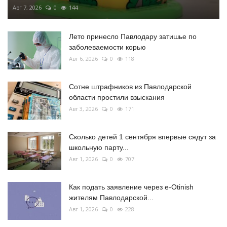
Авг 7, 2026
0
144
Лето принесло Павлодару затишье по
заболеваемости корью
Авг 6, 2026
0
118
Сотне штрафников из Павлодарской
области простили взыскания
Авг 3, 2026
0
171
Сколько детей 1 сентября впервые сядут за
школьную парту...
Авг 1, 2026
0
707
Как подать заявление через e-Otinish
жителям Павлодарской...
Авг 1, 2026
0
228