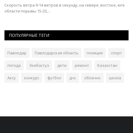
Скорость ветра 9-14 метров в секунду, на севере, востоке, юге
Ко
области порывы 15-20,...
ПОПУЛЯРНЫЕ ТЕГИ
Павлодар
Павлодарская область
полиция
спорт
погода
Экибастуз
дети
ремонт
Казахстан
Аксу
конкурс
футбол
дчс
облачно
школа