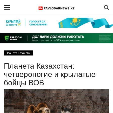
Войти
Регистрация
Главная
Планета Казахстан
Обратная связь
Планета Казахстан:
ПАВЛОДАРСКАЯ ОБЛАСТЬ
четвероногие и крылатые
бойцы ВОВ
КАЗАХСТАН
МИР
СПЕЦПРОЕКТЫ