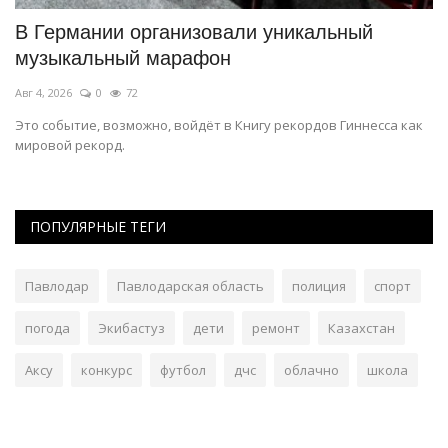
В Германии организовали уникальный
О
музыкальный марафон
м
Авг 4, 2026
0
72
Ию
.
Это событие, возможно, войдёт в Книгу рекордов Гиннесса как
Сб
мировой рекорд.
ми
ПОПУЛЯРНЫЕ ТЕГИ
Павлодар
Павлодарская область
полиция
спорт
погода
Экибастуз
дети
ремонт
Казахстан
Аксу
конкурс
футбол
дчс
облачно
школа