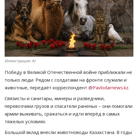
СПОРТ
Чек-лист
РАЗВЛЕЧЕНИЯ
OFFICIAL
Иллюстрация: AI
Победу в Великой Отечественной войне приближали не
Курултай
только люди. Рядом с солдатами на фронте служили и
животные, передаёт корреспондент
@Pavlodarnews.kz.
Язык
Связисты и санитары, минеры и разведчики,
Қазақша
Русский
перевозчики грузов и спасатели раненых – они помогали
армии выживать, сражаться и идти вперёд в самых
тяжелых условиях.
Большой вклад внесли животноводы Казахстана. В годы