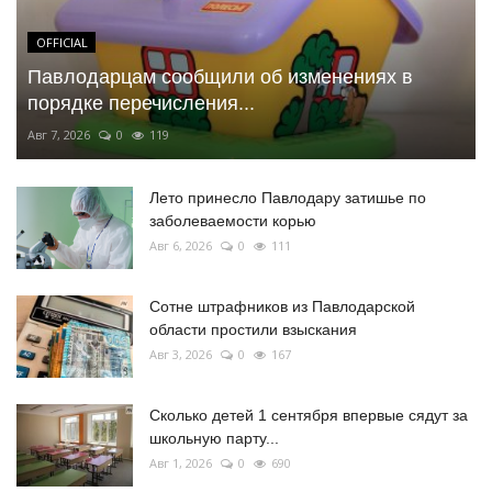
OFFICIAL
Павлодарцам сообщили об изменениях в
порядке перечисления...
Авг 7, 2026
0
119
Лето принесло Павлодару затишье по
заболеваемости корью
Авг 6, 2026
0
111
Сотне штрафников из Павлодарской
области простили взыскания
Авг 3, 2026
0
167
Сколько детей 1 сентября впервые сядут за
школьную парту...
Авг 1, 2026
0
690