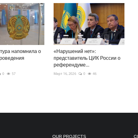
тура напомнила о
«Нарушений нет»:
проведения
представитель ЦИК России о
референдуме...
0
57
Март 16, 2026
0
46
OUR PROJECTS
С