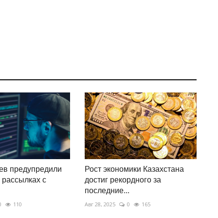
ев предупредили
Рост экономики Казахстана
 рассылках с
достиг рекордного за
последние...
0
110
Авг 28, 2025
0
165