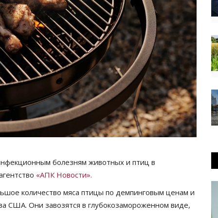
 инфекционным болезням животных и птиц в
 агентство
«АПК Новости».
льшое количество мяса птицы по демпинговым ценам и
ва США. Они завозятся в глубокозамороженном виде,