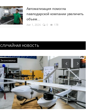
Автоматизация помогла
павлодарской компании увеличить
объем...
Авг 1, 2026
0
178
СЛУЧАЙНАЯ НОВОСТЬ
Экономика
Павлодарские 