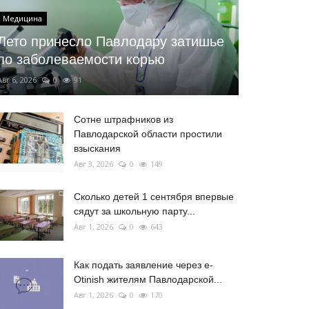
Медицина
Лето принесло Павлодару затишье
по заболеваемости корью
Авг 6, 2026
0
91
Сотне штрафников из
Павлодарской области простили
взыскания
Авг 3, 2026
0
149
Сколько детей 1 сентября впервые
сядут за школьную парту...
Авг 1, 2026
0
643
Как подать заявление через e-
Otinish жителям Павлодарской...
Авг 1, 2026
0
170