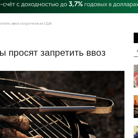
ретить ввоз окорочков из США
ы просят запретить ввоз