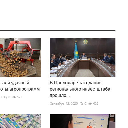
азали удачный
В Павлодаре заседание
боты агропрограмм
регионального инвестштаба
прошло...
23
0
526
Сентябрь 12, 2025
0
625