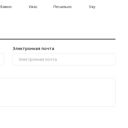
абавно
Ужас
Печально
Уау
Электронная почта