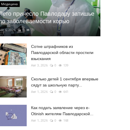
Медицина
Лето принесло Павлодару затишье
по заболеваемости корью
Авг 6, 2026
0
73
Сотне штрафников из
Павлодарской области простили
взыскания
Авг 3, 2026
0
139
Сколько детей 1 сентября впервые
сядут за школьную парту...
Авг 1, 2026
0
641
Как подать заявление через e-
Otinish жителям Павлодарской...
Авг 1, 2026
0
168