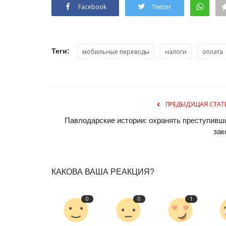
Письмо Рождеству из Павлода
Facebook
Twitter
века
Янв 7, 2026
0
995
Что бы написал шумный, яркий век праздни
Теги:
мобильные переводы
налоги
оплата
Рождества Христова?
ПРЕДЫДУЩАЯ СТАТ
Павлодарские истории: охранять преступивш
зак
КАКОВА ВАША РЕАКЦИЯ?
0
0
1