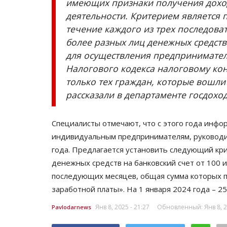
имеющих признаки получения дохо
деятельности. Критерием является
течение каждого из трех последова
более разных лиц денежных средств
для осуществления предпринимател
Налогового кодекса налоговому к
только тех граждан, которые вошли
рассказали в департаменте госдохо
СПЕЦПРОЕКТЫ
Специалисты отмечают, что с этого года инфо
индивидуальным предпринимателям, руководит
года. Предлагается установить следующий кр
денежных средств на банковский счет от 100 
последующих месяцев, общая сумма которых 
заработной платы». На 1 января 2024 года – 25
Янв 8, 2025 - 21:27
Обновленный: Янв 8, 20
Pavlodarnews