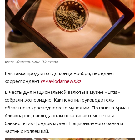
СПОРТ
Чек-лист
РАЗВЛЕЧЕНИЯ
OFFICIAL
Фото: Константина Шелкова
Выставка продлится до конца ноября, передает
Курултай
корреспондент
@Pavlodarnews.kz.
Язык
В честь Дня национальной валюты в музее «Ertis»
собрали экспозицию. Как пояснил руководитель
Қазақша
Русский
областного краеведческого музея им. Потанина Арман
Алиакпаров, павлодарцам показывают монеты и
банкноты из фондов музея, Национального банка и
частных коллекций.