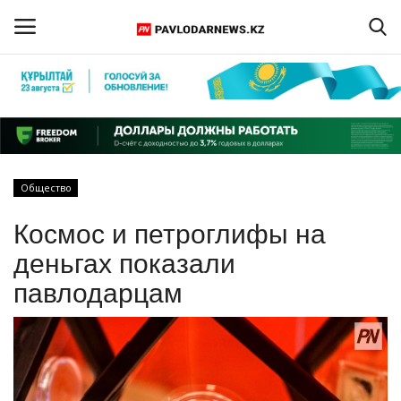
Войти
Регистрация
Главная
Общество
Обратная связь
Космос и петроглифы на
ПАВЛОДАРСКАЯ ОБЛАСТЬ
деньгах показали
павлодарцам
КАЗАХСТАН
МИР
СПЕЦПРОЕКТЫ