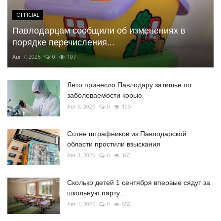
OFFICIAL
Павлодарцам сообщили об изменениях в
порядке перечисления...
Авг 7, 2026
0
107
Лето принесло Павлодару затишье по
заболеваемости корью
Авг 6, 2026
0
105
Сотне штрафников из Павлодарской
области простили взыскания
Авг 3, 2026
0
160
Сколько детей 1 сентября впервые сядут за
школьную парту...
Авг 1, 2026
0
659