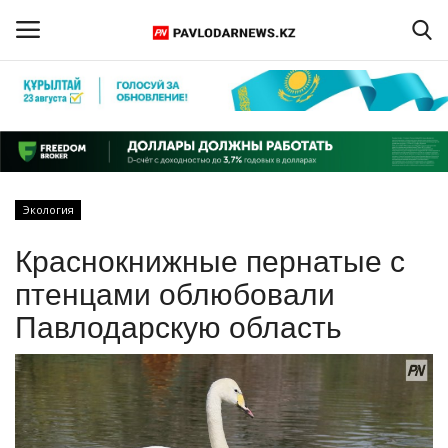
Войти
Регистрация
Главная
Экология
Обратная связь
Краснокнижные пернатые с
ПАВЛОДАРСКАЯ ОБЛАСТЬ
птенцами облюбовали
Павлодарскую область
КАЗАХСТАН
МИР
СПЕЦПРОЕКТЫ