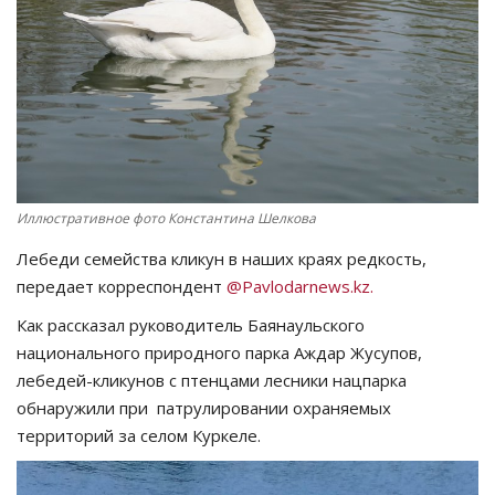
СПОРТ
Чек-лист
РАЗВЛЕЧЕНИЯ
OFFICIAL
Иллюстративное фото Константина Шелкова
Лебеди семейства кликун в наших краях редкость,
Курултай
передает корреспондент
@Pavlodarnews.kz.
Язык
Как рассказал руководитель Баянаульского
национального природного парка Аждар Жусупов,
Қазақша
Русский
лебедей-кликунов с птенцами лесники нацпарка
обнаружили при патрулировании охраняемых
территорий за селом Куркеле.