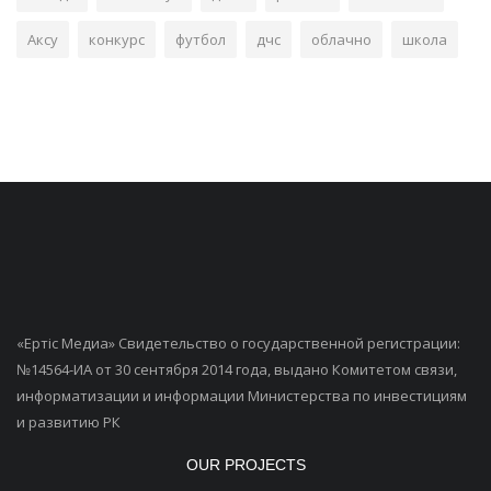
Аксу
конкурс
футбол
дчс
облачно
школа
«Ертiс Медиа» Свидетельство о государственной регистрации:
№14564-ИА от 30 сентября 2014 года, выдано Комитетом связи,
информатизации и информации Министерства по инвестициям
и развитию РК
OUR PROJECTS