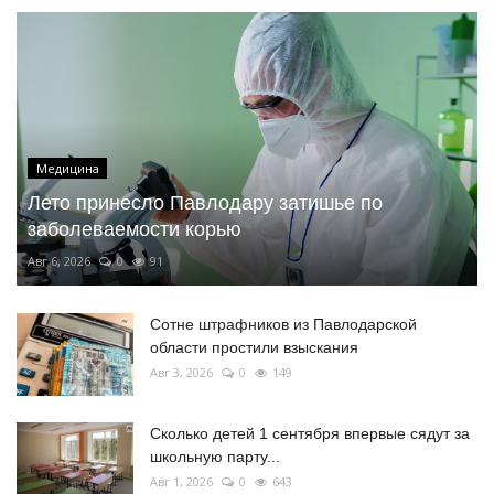
Медицина
Лето принесло Павлодару затишье по
заболеваемости корью
Авг 6, 2026
0
91
Сотне штрафников из Павлодарской
области простили взыскания
Авг 3, 2026
0
149
Сколько детей 1 сентября впервые сядут за
школьную парту...
Авг 1, 2026
0
643