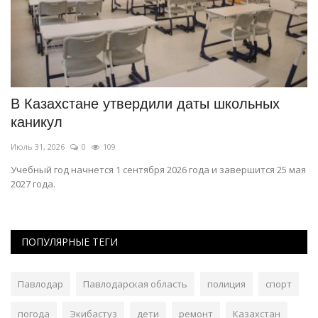
4
В Казахстане утвердили даты школьных
П
каникул
Ию
Июль 31, 2026
0
109
Па
,
Учебный год начнется 1 сентября 2026 года и завершится 25 мая
2027 года.
ПОПУЛЯРНЫЕ ТЕГИ
Павлодар
Павлодарская область
полиция
спорт
погода
Экибастуз
дети
ремонт
Казахстан