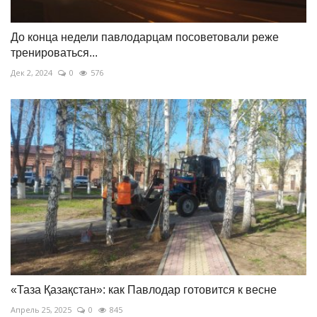
До конца недели павлодарцам посоветовали реже
тренироваться...
Дек 2, 2024
0
576
«Таза Қазақстан»: как Павлодар готовится к весне
Апрель 25, 2025
0
845