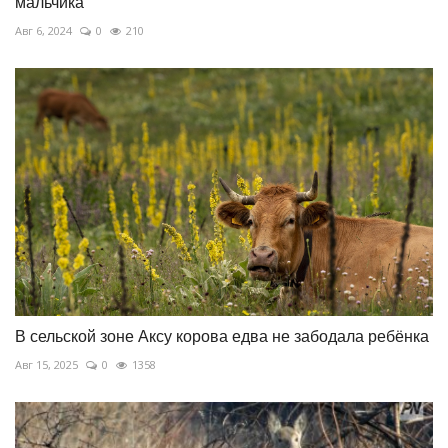
мальчика
Авг 6, 2024
0
210
В сельской зоне Аксу корова едва не забодала ребёнка
Авг 15, 2025
0
1358