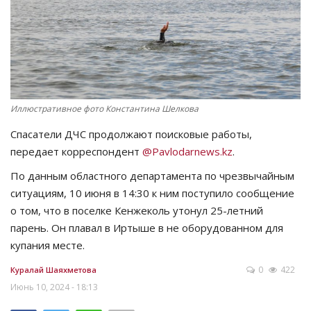
СПОРТ
Чек-лист
РАЗВЛЕЧЕНИЯ
Иллюстративное фото Константина Шелкова
OFFICIAL
Спасатели ДЧС продолжают поисковые работы,
передает корреспондент
@Pavlodarnews.kz
.
Курултай
По данным областного департамента по чрезвычайным
ситуациям, 10 июня в 14:30 к ним поступило сообщение
Язык
о том, что в поселке Кенжеколь утонул 25-летний
парень. Он плавал в Иртыше в не оборудованном для
Қазақша
Русский
купания месте.
0
422
Куралай Шаяхметова
Июнь 10, 2024 - 18:13