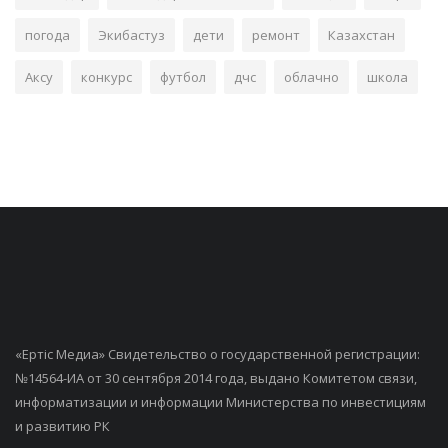
погода
Экибастуз
дети
ремонт
Казахстан
Аксу
конкурс
футбол
дчс
облачно
школа
«Ертiс Медиа» Свидетельство о государственной регистрации:
№14564-ИА от 30 сентября 2014 года, выдано Комитетом связи,
информатизации и информации Министерства по инвестициям
и развитию РК