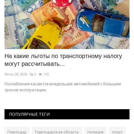
На какие льготы по транспортному налогу
Э
могут рассчитывать...
д
Июль 28, 2026
0
155
Ию
Послабления касаются владельцев автомобилей с большим
Пр
сроком эксплуатации.
ПОПУЛЯРНЫЕ ТЕГИ
Павлодар
Павлодарская область
полиция
спорт