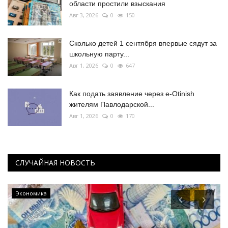
области простили взыскания
Авг 3, 2026
0
150
Сколько детей 1 сентября впервые сядут за
школьную парту...
Авг 1, 2026
0
647
Как подать заявление через e-Otinish
жителям Павлодарской...
Авг 1, 2026
0
170
СЛУЧАЙНАЯ НОВОСТЬ
Экономика