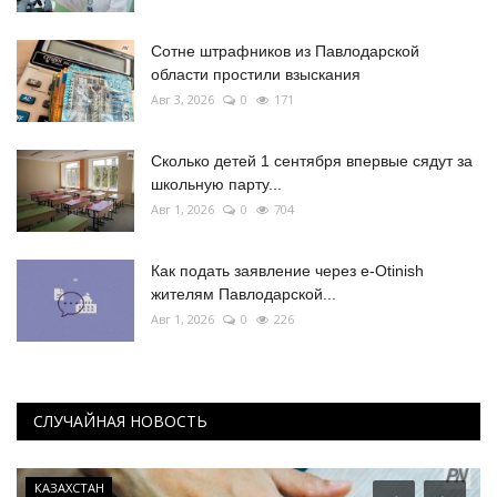
Сотне штрафников из Павлодарской
области простили взыскания
Авг 3, 2026
0
171
Сколько детей 1 сентября впервые сядут за
школьную парту...
Авг 1, 2026
0
704
Как подать заявление через e-Otinish
жителям Павлодарской...
Авг 1, 2026
0
226
СЛУЧАЙНАЯ НОВОСТЬ
КАЗАХСТАН