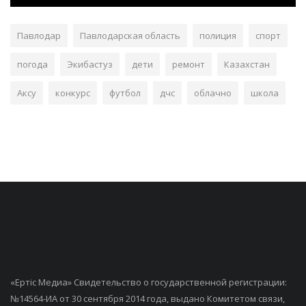
Павлодар
Павлодарская область
полиция
спорт
погода
Экибастуз
дети
ремонт
Казахстан
Аксу
конкурс
футбол
дчс
облачно
школа
«Ертiс Медиа» Свидетельство о государственной регистрации:
№14564-ИА от 30 сентября 2014 года, выдано Комитетом связи,