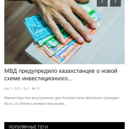
МВД предупредило казахстанцев о новой
П
схеме инвестиционного...
д
Авг 3, 2026
0
93
Ию
ий
Министерство внутренних дел Казахстана призвало граждан
До
быть особенно внимательными...
и 
ПОПУЛЯРНЫЕ ТЕГИ