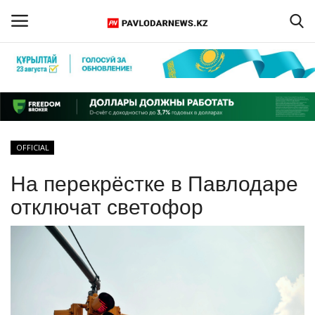
Войти
Регистрация
Главная
OFFICIAL
Обратная связь
На перекрёстке в Павлодаре
ПАВЛОДАРСКАЯ ОБЛАСТЬ
отключат светофор
КАЗАХСТАН
МИР
СПЕЦПРОЕКТЫ