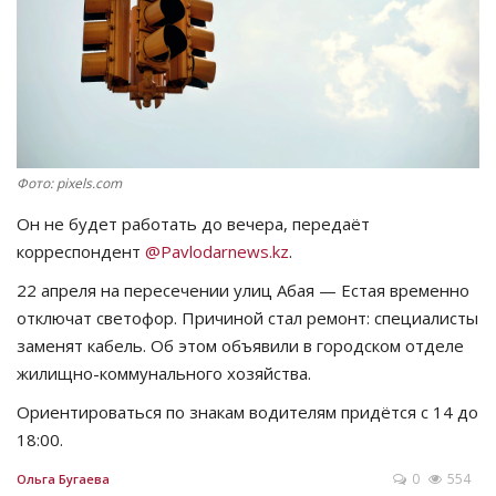
СПОРТ
Чек-лист
РАЗВЛЕЧЕНИЯ
Фото: pixels.com
OFFICIAL
Он не будет работать до вечера, передаёт
корреспондент
@Pavlodarnews.kz
.
Курултай
22 апреля на пересечении улиц Абая — Естая временно
отключат светофор. Причиной стал ремонт: специалисты
Язык
заменят кабель. Об этом объявили в городском отделе
Қазақша
Русский
жилищно-коммунального хозяйства.
Ориентироваться по знакам водителям придётся с 14 до
18:00.
0
554
Ольга Бугаева