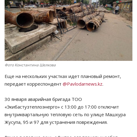
СПОРТ
Чек-лист
РАЗВЛЕЧЕНИЯ
OFFICIAL
Фото Константина Шелкова
Курултай
Еще на нескольких участках идет плановый ремонт,
передает корреспондент
@Pavlodarnews.kz
.
Язык
30 января аварийная бригада ТОО
Қазақша
Русский
«Экибастузтеплоэнерго» с 13:00 до 17:00 отключит
внутриквартальную тепловую сеть по улице Машхура
Жусупа, 95 и 97 для устранения повреждения.