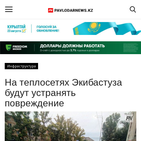
Войти
Регистрация
Главная
Инфраструктура
Обратная связь
На теплосетях Экибастуза
ПАВЛОДАРСКАЯ ОБЛАСТЬ
будут устранять
повреждение
КАЗАХСТАН
МИР
СПЕЦПРОЕКТЫ