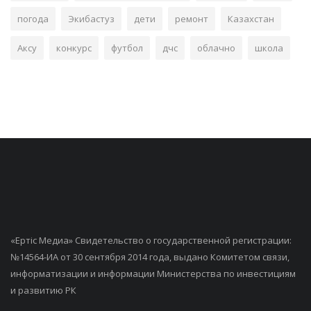
погода
Экибастуз
дети
ремонт
Казахстан
Аксу
конкурс
футбол
дчс
облачно
школа
«Ертiс Медиа» Свидетельство о государственной регистрации:
№14564-ИА от 30 сентября 2014 года, выдано Комитетом связи,
информатизации и информации Министерства по инвестициям
и развитию РК