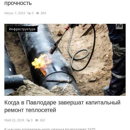
прочность
Июнь 7, 2024
0
284
Инфраструктура
Когда в Павлодаре завершат капитальный
ремонт теплосетей
Май 22, 2024
0
663
К началу отопительного сезона подготовят 2472