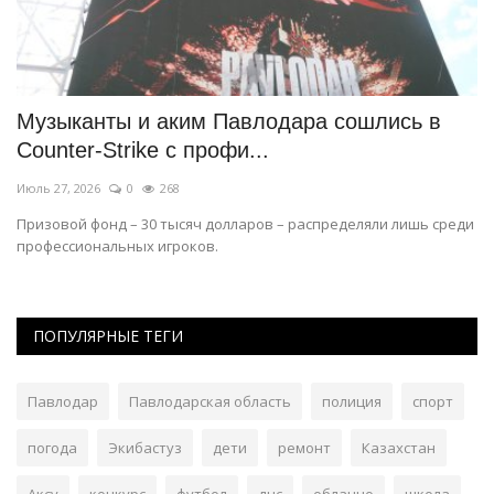
Музыканты и аким Павлодара сошлись в
В
Counter-Strike c профи...
м
Июль 27, 2026
0
268
Ию
Призовой фонд – 30 тысяч долларов – распределяли лишь среди
В 
профессиональных игроков.
хи
ПОПУЛЯРНЫЕ ТЕГИ
Павлодар
Павлодарская область
полиция
спорт
погода
Экибастуз
дети
ремонт
Казахстан
Аксу
конкурс
футбол
дчс
облачно
школа