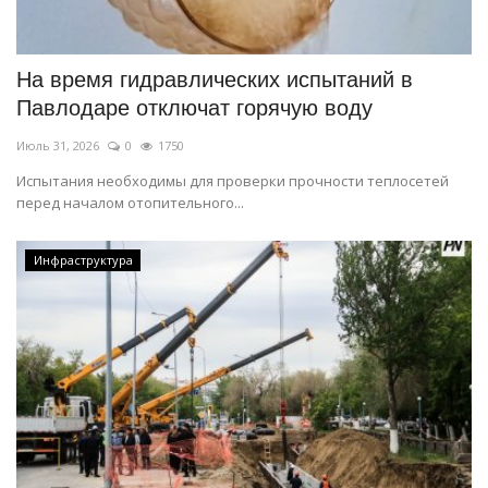
СПОРТ
На время гидравлических испытаний в
Чек-лист
Павлодаре отключат горячую воду
Июль 31, 2026
0
1750
РАЗВЛЕЧЕНИЯ
Испытания необходимы для проверки прочности теплосетей
перед началом отопительного...
OFFICIAL
Курултай
Инфраструктура
Язык
Қазақша
Русский