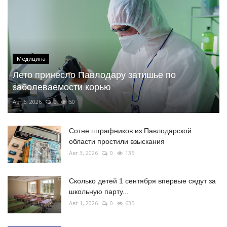
Медицина
Лето принесло Павлодару затишье по
заболеваемости корью
Авг 6, 2026
0
50
Сотне штрафников из Павлодарской
области простили взыскания
Авг 3, 2026
0
135
Сколько детей 1 сентября впервые сядут за
школьную парту...
Авг 1, 2026
0
635